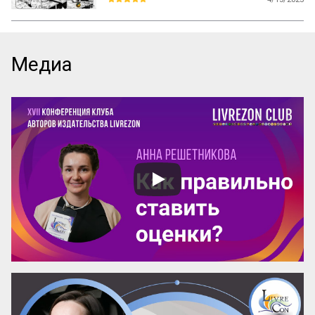
Зима двадцать третьего года принесла 
нам много важных организационных 
находок, надолго вперед определивших 
формы нашего коллектива. Важнейшая 
Медиа
из них была — отряды и командиры. И до 
сих пор в колонии имени Горького и в 
коммуне имени Дзержинского есть 
отряды и командиры, имеются они и в 
других колониях, разбросанных по 
Украине.

Разумеется, очень мало общего можно 
найти между отрядами горьковцев эпохи 
1927-1928 годов или отрядами 
коммунаров дзержинцев и первыми 
отрядами Задорова и Буруна. Но нечто 
основное было уже и зимой двадцать 
третьего года. Принципиаль...