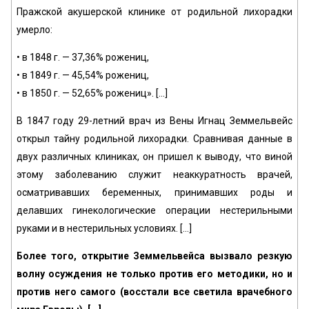
Пражской акушерской клинике от родильной лихорадки
умерло:
• в 1848 г. — 37,36% рожениц,
• в 1849 г. — 45,54% рожениц,
• в 1850 г. — 52,65% рожениц». [...]
В 1847 году 29-летний врач из Вены Игнац Земмельвейс
открыл тайну родильной лихорадки. Сравнивая данные в
двух различных клиниках, он пришел к выводу, что виной
этому заболеванию служит неаккуратность врачей,
осматривавших беременных, принимавших роды и
делавших гинекологические операции нестерильными
руками и в нестерильных условиях. [...]
Более того, открытие Земмельвейса вызвало резкую
волну осуждения не только против его методики, но и
против него самого (восстали все светила врачебного