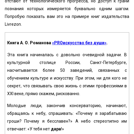
отстают от технологического прогресса, но доступ к грани
познания которых измеряется буквально одним шагом.
Попробую показать вам это на примере книг издательства
Livrezon.
Книга А. О. Романова
«PROискусство без души»
.
Эта книга начиналась с довольно очевидной задачи. В
культурной столице России, Санкт-Петербурге,
насчитывается более 50 заведений, связанных с
обучением культуре и искусству. При этом, ни для кого не
секрет, что связывать свою жизнь с этими профессиями в
XXI веке, прямо скажем, рискованно.
Молодые люди, закончив консерваторию, начинают,
обращаясь к небу, спрашивать: «Почему я зарабатываю
гроши? Почему я бесславен?» А небо стереотипно им
отвечает: «У тебя нет
дара
!»