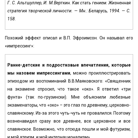
Г. С. Альтшуллер, И. М.Верткин. Как стать гением. Жизненная
стратегия творческой личности. — Мн.: Беларусь, 1994. — С.
158.
Похожий эффект описал и В.П. Эфроимсон. Он называл его
«импрессинг»:
Ранне-детские и подростковые впечатления, которые
мы назовем импрессингами
, можно проиллюстрировать
эпизодом из воспоминаний В.В.Маяковского: «Священник
на экзамене спросил, что такое «око». Я ответил «три
фунта» (так по-грузински). Мне объяснили любезные
экзаменаторы, что «око» – это глаз по древнему, церковно-
славянскому. Из-за этого чуть-чуть не провалился. Поэтому
возненавидел сразу все древнее, все церковное и все
славянское. Возможно, что отсюда пошли и мой футуризм,
и мой атеизм, и мой интернационализм».