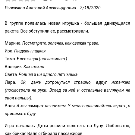
Рыжачков Анатолий Александрович
3/18/2020
В группе появилась новая игрушка - большая движущаяся
ракета. Все обступили ее, рассматривали.
Марина.
Посмотрите, зеленая, как свежая трава.
Ира.
Гладкая-гладкая
.
Тима.
Блестящая (поглаживает).
Валерик.
Как стекло.
Света.
Ровная и ни одного пятнышка.
Лара.
Ой, даже дотронуться страшно, вдруг испачкаю
(посмотрела на руки. Вслед за ней и остальные взглянули на
свои пальцы).
Валя.
А мы замарах не примем. У меня спрашивайтесь играть, я
принимать буду.
Игра началась. Дети решили полететь на Луну. Любопытно,
как бойкая Валя отбирала пассажиров: