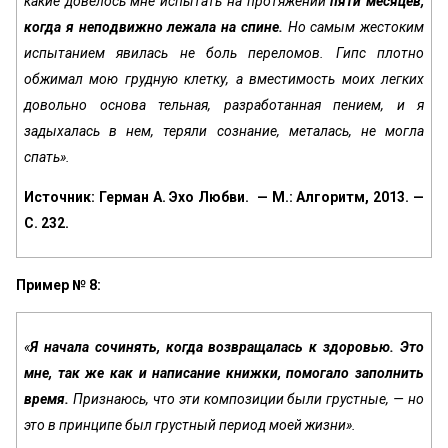
какие довелось мне испытать на протяжении
пяти месяцев,
ко­гда я неподвижно лежала на спине.
Но самым жестоким
испы­танием явилась не боль переломов. Гипс плотно
обжимал мою грудную клетку, а вместимость моих легких
довольно основа тельная, разработанная пением, и я
задыхалась в нем, теряли сознание, металась, не могла
спать».
Источник: Герман А. Эхо Любви. — М.: Алгоритм, 2013. —
С. 232.
Пример № 8:
«
Я начала сочинять, когда возвращалась к здоровью. Это
мне, так же как и написание книжки, помогало заполнить
время.
Признаюсь, что эти композиции были грустные, — но
это в принципе был грустный период моей жизни».