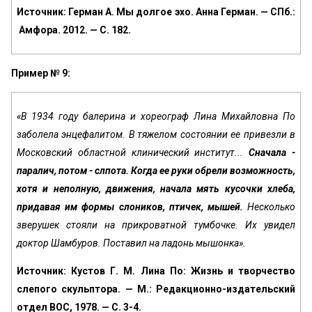
Источник: Герман А. Мы долгое эхо. Анна Герман. — СПб.:
Амфора. 2012. — С. 182.
Пример № 9:
«В 1934 году балерина и хореограф Лина Ми­хайловна По
заболела энцефалитом. В тяжелом со­стоянии ее привезли в
Московский областной клини­ческий институт...
Сначала -
паралич, потом - слпота. Когда ее руки обрели возможность,
хотя и непол­ную, движения, начала мять кусочки хлеба,
прида­вая им формы слоников, птичек, мышей.
Несколько
зверушек стояли на прикроватной тумбочке. Их увидел
доктор Шамбуров. Поставил на ладонь мышонка».
Источник: Кустов Г. М. Лина По: Жизнь и творчество
слепого скульптора. — М.: Редакционно-издательский
отдел ВОС, 1978. — С. 3-4.