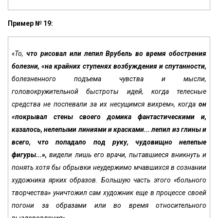
Пример № 19:
«То,
что рисовал или лепил Врубель во вре­мя обострения
болезни, «на крайних ступенях воз­буждения и спутанности,
болезненного подъема чув­ства и мысли,
головокружительной быстроты идей, когда телесные
средства не поспевали за их несу­щимся вихрем», когда
он
«покрывал стены своего домика фантастическими и,
казалось, нелепыми ли­ниями и красками... лепил из глины и
всего, что попадало под руку, чудовищно нелепые
фигуры...»,
видели лишь его врачи, пытавшиеся вникнуть и
по­нять хотя бы обрывки неудержимо мчавшихся в сознании
художника ярких образов. Большую часть этого «больного
творчества» уничтожил сам худож­ник еще в процессе своей
погони за образами или во время относительного