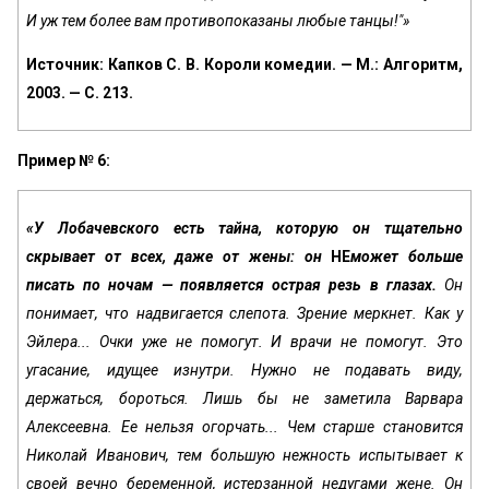
И уж тем более вам противопоказаны любые танцы!"»
Источник: Капков С. В. Короли комедии. — М.: Алгоритм,
2003. — С. 213.
Пример № 6:
«У Лобачевского есть тайна, которую он тщательно
скрывает от всех, даже от жены:
он
НЕ
может больше
писать по ночам — появляется острая резь в глазах.
Он
понимает, что надвигается слепота. Зрение мерк­нет. Как у
Эйлера... Очки уже не помогут. И врачи не помогут. Это
угасание, идущее изнутри. Нужно не подавать виду,
держаться, бороться. Лишь бы не заметила Варвара
Алексеевна. Ее нельзя огорчать... Чем старше становится
Николай Иванович, тем большую нежность испытывает к
своей вечно бе­ременной, истерзанной недугами жене. Он