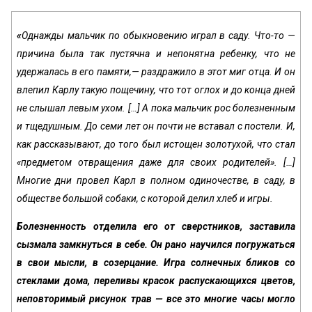
«
Однажды мальчик по обыкновению играл в саду. Что-то —
причина была так пустячна и непонятна ребенку, что не
удержа­лась в его памяти,— раздражило в этот миг отца. И он
влепил Карлу такую пощечину, что тот оглох и до конца дней
не слышал левым ухом. […] А пока мальчик рос болезненным
и тще­душным. До семи лет он почти не вставал с постели. И,
как рассказывают, до того был истощен золотухой, что стал
«предме­том отвращения даже для своих родителей». […]
Многие дни провел Карл в пол­ном одиночестве, в саду, в
обществе большой собаки, с которой делил хлеб и игры.
Болезненность отделила его от сверстников, заставила
сызмала замкнуться в себе. Он рано научился погру­жаться
в свои мысли, в созерцание. Игра солнечных бликов со
стеклами дома, переливы красок распускающихся цветов,
неповторимый рисунок трав — все это многие часы могло