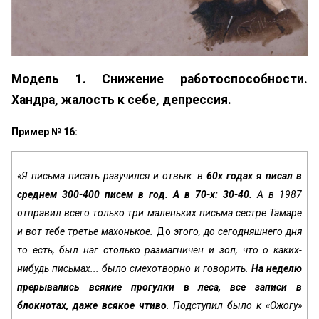
Модель 1. Снижение работоспособности.
Хандра, жалость к себе, депрессия.
Пример № 16:
«Я письма писать разучился и отвык: в
60х годах я писал в
среднем 300-400 писем в год. А в 70-х: 30-40.
А в 1987
отправил всего только три маленьких письма сестре Тамаре
и вот тебе тре­тье махонькое.
До
этого, до сегодняшнего дня
то есть, был наг столько размагничен и зол, что о каких-
нибудь письмах... было смехотворно и говорить.
На неделю
прерывались всякие прогулки в леса, все записи в
блокнотах, даже всякое чтиво
. Подступил было к «Ожогу»