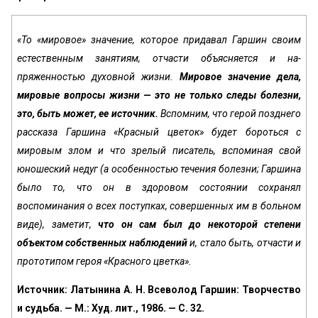
«То «мировое» значение, которое придавал Гаршин своим
естественным занятиям, отчасти объясняется и на­
пряженностью духовной жизни.
Мировое значение дела,
мировые вопросы жизни — это не только следы болезни,
это, быть может, ее источник.
Вспомним, что герой позд­него
рассказа Гаршина «Красный цветок» будет бороть­ся с
мировым злом и что зрелый писатель, вспоминая свой
юношеский недуг (а особенностью течения болезни; Гаршина
было то, что он в здоровом состоянии сохранял
воспоминания о всех поступках, совершенных им в боль­ном
виде), заметит,
что он сам был до некоторой степени
объектом собственных наблюдений
и, стало быть, отча­сти и
прототипом героя «Красного цветка».
Источник: Латынина А. Н. Всеволод Гаршин: Творчество
и судьба. — М.: Худ. лит., 1986. — С. 32.