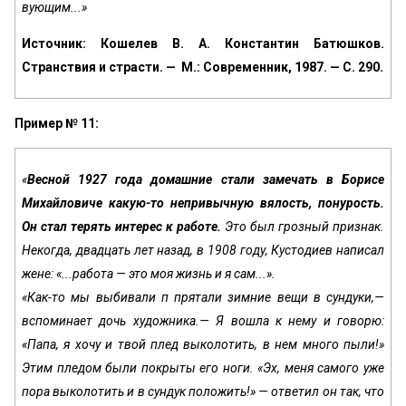
вующим...»
Источник: Кошелев В. А. Константин Батюшков.
Странствия и страсти. — М.: Современник, 1987. — С. 290.
Пример № 11:
«
Весной 1927 года домашние стали замечать в Борисе
Михайлови­че какую-то непривычную вялость, понурость.
Он стал терять интерес к работе.
Это был грозный признак.
Некогда, двадцать лет назад, в 1908 году, Кустодиев написал
жене: «...работа — это моя жизнь и я сам...».
«Как-то мы выбивали п прятали зимние вещи в сундуки,—
вспо­минает дочь художника.— Я вошла к нему и говорю:
«Папа, я хочу и твой плед выколотить, в нем много пыли!»
Этим пледом были по­крыты его ноги. «Эх, меня самого уже
пора выколотить и в сундук положить!» — ответил он так, что