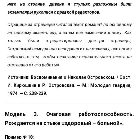
него на столике, диване и стульях разложе­ны были
экземпляры рукописи с правкой редакторов.
Страница за страницей читался текст романа? по основному
авторскому экземпляру, а затем все замеча­ний к нему. Как
только были отредактированы две-три страницы,
Островский немедленно передавал их на ма­шинку, все время
заботясь о том,. чтобы печатание окончательного текста не
отставало от его работы».
Источник: Воспоминания о Николае Островском. / Сост.
И. Кирюшкин и Р. Островская. — М.: Молодая гвардия,
1974. — С. 238-239.
Модель 3. Очаговая работоспособность.
Рождается на стыке «здоровый – больной».
Пример № 18: