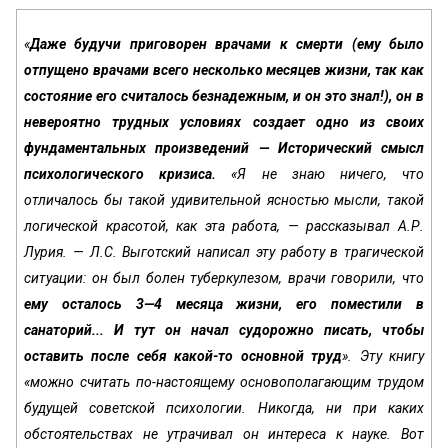
«
Даже будучи приговорен врачами к смерти (ему было
отпущено врачами всего несколько месяцев жизни, так как
состояние его считалось безнадежным, и он это знал!), он в
не­вероятно трудных условиях создает одно из своих
фундаментальных произведений — Исторический смысл
психологического кризиса.
«Я не знаю ничего, что
отличалось бы такой удивительной ясностью мысли, такой
логической красотой, как эта работа, — рассказывал А.Р.
Лурия. — Л.С. Выготский написал эту работу в трагической
ситуации: он был болен ту­беркулезом, врачи говорили, что
ему осталось 3—4 месяца жизни, его по­местили в
санаторий... И тут он начал судорожно писать, чтобы
оставить после себя какой-то основной труд
». Эту книгу
«можно считать по-на­стоящему основополагающим трудом
будущей советской психологии. Никогда, ни при каких
обстоятельствах не утрачивал он интереса к науке. Вот