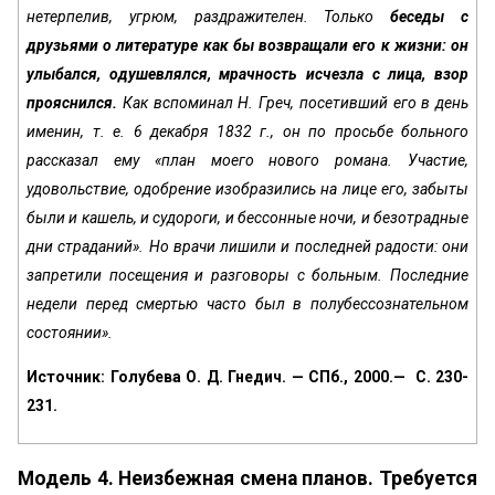
нетерпелив, угрюм, раздражителен. Только
беседы с
друзьями о лите­ратуре как бы возвращали его к жизни: он
улыбал­ся, одушевлялся, мрачность исчезла с лица, взор
прояснился.
Как вспоминал Н. Греч, посетивший его в день
именин, т. е. 6 декабря 1832 г., он по просьбе больного
рассказал ему «план моего нового рома­на. Участие,
удовольствие, одобрение изобрази­лись на лице его, забыты
были и кашель, и судоро­ги, и бессонные ночи, и безотрадные
дни страда­ний». Но врачи лишили и последней радости: они
запретили посещения и разговоры с больным. Последние
недели перед смертью часто был в полубессознательном
состоянии».
Источник: Голубева О. Д. Гнедич. — СПб., 2000.— С. 230-
231.
Модель 4. Неизбежная смена планов. Требуется