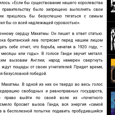
рилось: «Если бы существование нашего королевства
у правительству было запрещено выполнять свои
ии пришлось бы безуспешно тягаться с самым
тил бы со всей надлежащей суровостью».
енному сердцу Махатмы. Он пишет в ответ статью.
пока британский лев потрясает перед нашим лицом
ь себе отчет, что борьба, начатая в 1920 году, —
 месяцы или годы». В голосе Ганди звучит металл.
ким вызовам Англии; народ намерен свергнуть
 ждут пощады от своих угнетателей. Придет время,
я безусловной победой.
 Махатмы. В одной из них он твердо во весь голос
едерацию свободных и равноправных государств,
 право выйти по своей воле из «почетного
смело бросает вызов Ганди, вся энергия «самой
а в бесполезной попытке подавить пробудившийся