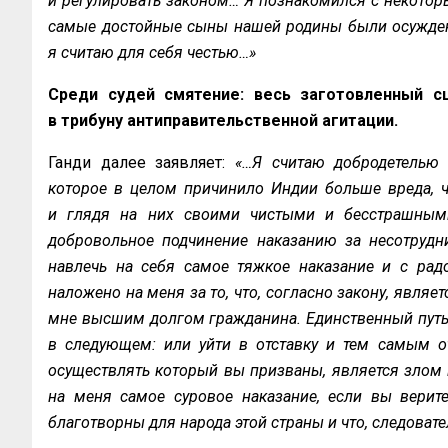
и регулировать законом… Я познакомился с некоторы
самые достойные сыны нашей родины были осуждены 
я считаю для себя честью…»
Среди судей смятение: весь заготовленный с
в трибуну антиправительственной агитации.
Ганди далее заявляет:
«…Я считаю добродетелью
которое в целом причинило Индии больше вреда, 
и глядя на них своими чистыми и бесстрашными 
добровольное подчинение наказанию за несотрудни
навлечь на себя самое тяжкое наказание и с рад
наложено на меня за то, что, согласно закону, явля
мне высшим долгом гражданина. Единственный путь, 
в следующем: или уйти в отставку и тем самым от
осуществлять который вы призваны, является злом и
на меня самое суровое наказание, если вы верите
благотворны для народа этой страны и что, следовате