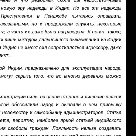
ечена и что реформы, сколь бы недостаточными
 новую эру надежды в Индии. Но все эти надежды
Преступления в Пенджабе пытались оправдать,
аказанными, но и продолжали служить, некоторые
, а часть их даже была награждена. Я понял также,
ыли лишь методом дальнейшего выкачивания из Индии
я Индия не имеет сил сопротивляться агрессору, даже
ликт…
ой Индии, предназначено для эксплуатации народа.
могут скрыть того, что во многих деревнях можно
монстрации силы на одной стороне и лишение всякой
гой обессилили народ и вызвали в нем привычку
к невежеству и самообману администраторов. Статья
тся, вероятно, наиболее яркой статьей индийского
ния свободы граждан. Лояльность нельзя создавать