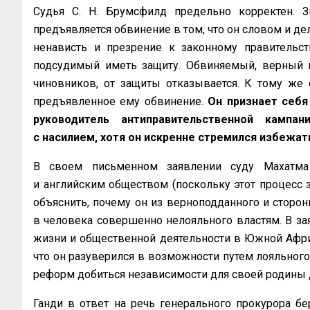
Судья С. Н. Брумсфилд предельно корректен. Зв
предъявляется обвинение в том, что он словом и д
ненависть и презрение к законному правительст
подсудимый иметь защиту. Обвиняемый, верный 
чиновников, от защиты отказывается. К тому же
предъявленное ему обвинение.
Он признает себя
руководитель антиправительственной кампа
с насилием, хотя он искренне стремился избежать
В своем письменном заявлении суду Махатма 
и английским обществом (поскольку этот процесс з
объяснить, почему он из верноподданного и сторон
в человека совершенно нелояльного властям. В за
жизни и общественной деятельности в Южной Африк
что он разуверился в возможности путем лояльного
реформ добиться независимости для своей родины 
Ганди в ответ на речь генерального прокурора бе