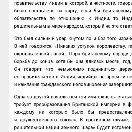
правительству Индии, в которой, в частности, гово
было поставлено на карту, если бы британском
обязательства по отношению к Индии, то Инд
решительным в мире народом, который на это отве
Это был сильный удар кнутом по и без того изран
В ней говорится: «Никаких уступок королевству, 
окровавленной лапой… Пора британскому народу дат
борьба до конца, хотя бы она длилась месяц, год,
Он говорит, что немыслимо подчиниться дерз
ее правительство в Индии, индийцы не просят и не
и кампания гражданского неповиновения завершитс
Одна за другой появляются три «мятежные» статьи
требует преобразования Британской империи в ф
каждому из которых было бы предоставлено
и дружественного союза». В противном случае, 
решительной нации земного шара» будет истрачен