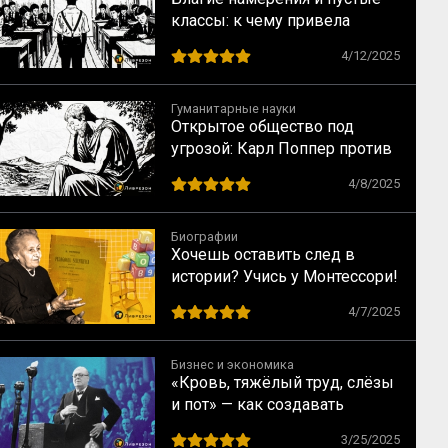
классы: к чему привела
школьная интеграция в США
4/12/2025
Гуманитарные науки
Открытое общество под
угрозой: Карл Поппер против
идеалов Платона
4/8/2025
Биографии
Хочешь оставить след в
истории? Учись у Монтессори!
10 способов сохранить
4/7/2025
наследие
Бизнес и экономика
«Кровь, тяжёлый труд, слёзы
и пот» — как создавать
сильные речи по Черчиллю
3/25/2025