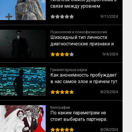
связи между уровнем
догматизма и количеством
9/11/2024
самоубийств
Психология и психофизиология
Шизоидный тип личности:
диагностические признаки и
рекомендации по
9/4/2024
взаимодействию от КГБ
Гуманитарные науки
Как анонимность пробуждает
в нас самое злое и причем тут
когнитивный диссонанс
8/29/2024
Биографии
По каким параметрам не
стоит выбирать партнера:
случай Элизабет Тейлор
8/28/2024