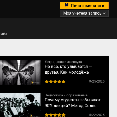
Печатные книги
Моя учетная запись
нии»
Деградация и лженаука
Не все, кто улыбается —
друзья. Как молодёжь
вовлекают в деструктивные
9/25/2025
сообщества
Педагогика и образование
Почему студенты забывают
90% лекций? Метод Селье,
который меняет правила
5/22/2025