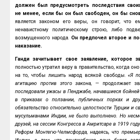
должен был предусмотреть последствия своих 
не менее, если бы он был свободен, он бы сно
является законом его веры, он говорит, что е
ненавистному политическому строю, либо подве
возмущенного народа.
Он предпочел второе и по
наказание.
Ганди зачитывает свое заявление, которое зв
полностью утратил веру в правительство, когда он
на то, чтобы лишить народ всякой свободы.
«Я п
агитацию против этого закона,
— продолжает зв
последовали ужасы в Пенджабе, начавшиеся бойней
в приказах о ползании, публичных порках и дру
обязательство относительно целостности Турции и с
мусульманами Индии, не было выполнено. Но несмо
друзей, на сессии Конгресса в Амритсаре в 1919 год
Реформ Монтегю-Челмсфорда, надеясь, что премье