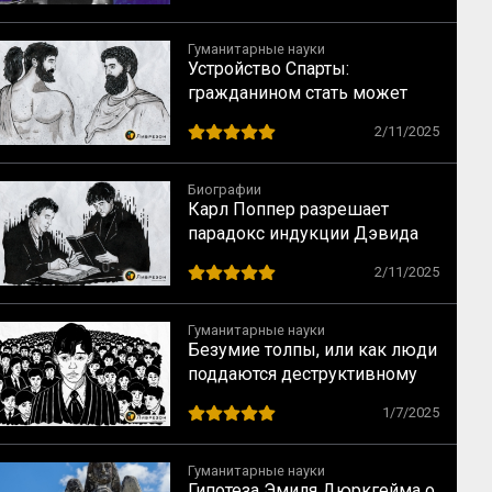
Гуманитарные науки
Устройство Спарты:
гражданином стать может
(не) каждый
2/11/2025
Биографии
Карл Поппер разрешает
парадокс индукции Дэвида
Юма
2/11/2025
Гуманитарные науки
Безумие толпы, или как люди
поддаются деструктивному
влиянию групп
1/7/2025
Гуманитарные науки
Гипотеза Эмиля Дюркгейма о