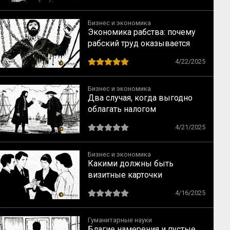
Бизнес и экономика
Экономика рабства: почему
рабский труд оказывается
менее выгодным, чем
4/22/2025
свободный
Бизнес и экономика
Два случая, когда выгодно
облагать налогом
иностранную
4/21/2025
промышленность, по Адаму
Смиту
Бизнес и экономика
Какими должны быть
визитные карточки
4/16/2025
Гуманитарные науки
Благие намерения и пустые