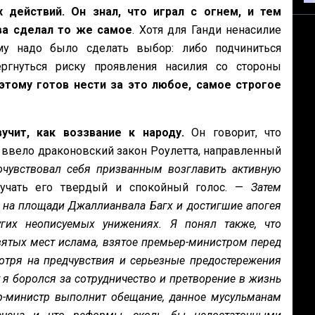
действий. Он знал, что играл с огнем, и тем
ва сделал то же самое
. Хотя для Ганди ненасилие
му надо было сделать выбор: либо подчиниться
ргнуться риску проявления насилия со стороны
этому готов нести за это любое, самое строгое
учит, как воззвание к народу.
Он говорит, что
о ввело драконовский закон Роулетта, направленный
очувствовал себя призванным возглавить активную
учать его твердый и спокойный голос. —
Затем
 на площади Джаллианвала Багх и достигшие апогея
гих неописуемых унижениях. Я понял также, что
вятых мест ислама, взятое премьер-министром перед
тря на предчувствия и серьезные предостережения
у я боролся за сотрудничество и претворение в жизнь
р-министр выполнит обещание, данное мусульманам