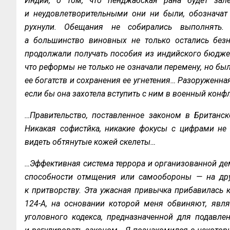
Индии, о том, что пенджабская рана будет зал
и неудовлетворительными они ни были, обозначат
рухнули. Обещания не собирались выполнять. 
а большинство виновных не только остались безн
продолжали получать пособия из индийского бюджета
что реформы не только не означали перемену, но б
ее богатств и сохранения ее угнетения… Разоруженна
если бы она захотела вступить с ним в военный конф
…Правительство, поставленное законом в Британск
Никакая софистйка, никакие фокусы с цифрами не 
видеть обтянутые кожей скелеты…
…Эффективная система террора и организованной де
способности отмщения или самообороны — на дру
к притворству. Эта ужасная привычка прибавилась 
124-А, на основании которой меня обвиняют, являе
уголовного кодекса, предназначенной для подавле