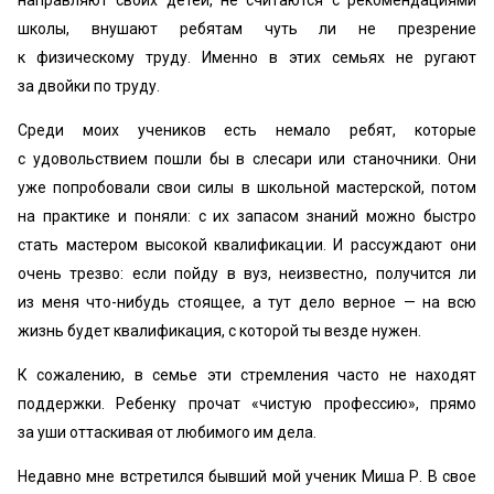
направляют своих детей, не считаются с рекомендациями
школы, внушают ребятам чуть ли не презрение
к физическому труду. Именно в этих семьях не ругают
за двойки по труду.
Среди моих учеников есть немало ребят, которые
с удовольствием пошли бы в слесари или станочники. Они
уже попробовали свои силы в школьной мастерской, потом
на практике и поняли: с их запасом знаний можно быстро
стать мастером высокой квалификации. И рассуждают они
очень трезво: если пойду в вуз, неизвестно, получится ли
из меня что-нибудь стоящее, а тут дело верное — на всю
жизнь будет квалификация, с которой ты везде нужен.
К сожалению, в семье эти стремления часто не находят
поддержки. Ребенку прочат «чистую профессию», прямо
за уши оттаскивая от любимого им дела.
Недавно мне встретился бывший мой ученик Миша Р. В свое