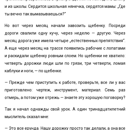
и из школы. Сердится школьная нянечка, сердятся мамы: „Где
ты вечно так вымазываешься?“
Но вот через месяц начали завозить щебенку. Посреди
дороги свалили одну кучу, через неделю — другую. Через
месяц дорога уже имела четыре „естественных препятствия“.
А еще через месяц на трассе появились рабочие с лопатами
и раскидали щебенку ровным слоем. Но щебенки не хватило:
четверть дорожки люди шли по грязи, три четверти, ломая
каблуки и ноги, — по щебенке.
— Прежде чем приступить к работе, проверьте, все ли у вас
приготовлено: чертеж, инструмент, материал. Семь раз
отмерь, а потом уже отрежь — знаете эту хорошую поговорку?
Так я начал однажды свой урок. А один тринадцатилетний
мыслитель сказал мне:
— Это все ерунда. Нашу дорожку просто так делали, а она все