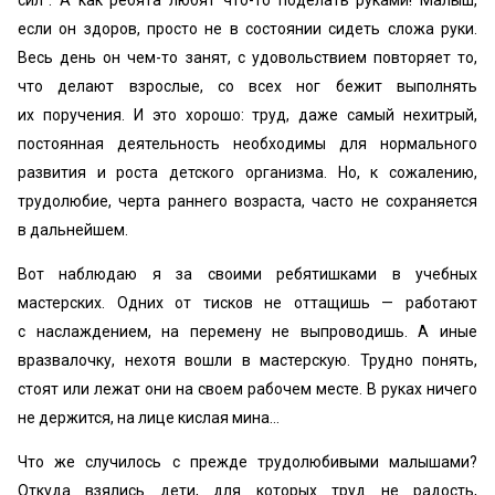
сил“. А как ребята любят что-то поделать руками! Малыш,
если он здоров, просто не в состоянии сидеть сложа руки.
Весь день он чем-то занят, с удовольствием повторяет то,
что делают взрослые, со всех ног бежит выполнять
их поручения. И это хорошо: труд, даже самый нехитрый,
постоянная деятельность необходимы для нормального
развития и роста детского организма. Но, к сожалению,
трудолюбие, черта раннего возраста, часто не сохраняется
в дальнейшем.
Вот наблюдаю я за своими ребятишками в учебных
мастерских. Одних от тисков не оттащишь — работают
с наслаждением, на перемену не выпроводишь. А иные
вразвалочку, нехотя вошли в мастерскую. Трудно понять,
стоят или лежат они на своем рабочем месте. В руках ничего
не держится, на лице кислая мина…
Что же случилось с прежде трудолюбивыми малышами?
Откуда взялись дети, для которых труд не радость,