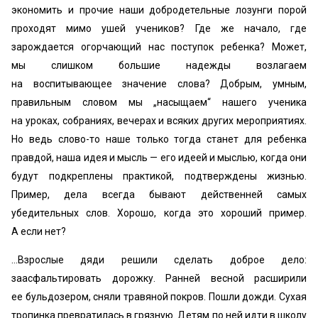
экономить и прочие наши добродетельные лозунги порой
проходят мимо ушей учеников? Где же начало, где
зарождается огорчающий нас поступок ребенка? Может,
мы слишком большие надежды возлагаем
на воспитывающее значение слова? Добрым, умным,
правильным словом мы „насыщаем“ нашего ученика
на уроках, собраниях, вечерах и всяких других мероприятиях.
Но ведь слово-то наше только тогда станет для ребенка
правдой, наша идея и мысль — его идеей и мыслью, когда они
будут подкреплены практикой, подтверждены жизнью.
Пример, дела всегда бывают действенней самых
убедительных слов. Хорошо, когда это хороший пример.
А если нет?
…Взрослые дяди решили сделать доброе дело:
заасфальтировать дорожку. Ранней весной расширили
ее бульдозером, сняли травяной покров. Пошли дожди. Сухая
тропинка превратилась в грязную. Детям по ней идти в школу