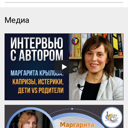
Каждый день вы видите объявления об 
образовательных курсах. Как среди них 
найти тот, который даст реальные 
знания, а не только яркие обещания? Эта 
Медиа
памятка – ваш инструмент. Она поможет 
читать анонсы осознанно, отделять 
содержательные предложения от пустых 
слов и выбирать курсы с практической 
пользой.

Почему можно доверять анонсу? 
Содержание публичного объявления 
почти всегда отражает суть самой 
программы. Если организаторы вложили 
силы в качественный курс, они 
обязательно напишут об этом конкретно. 
И наоборот: размытые фразы и 
отсутствие деталей – верный ...