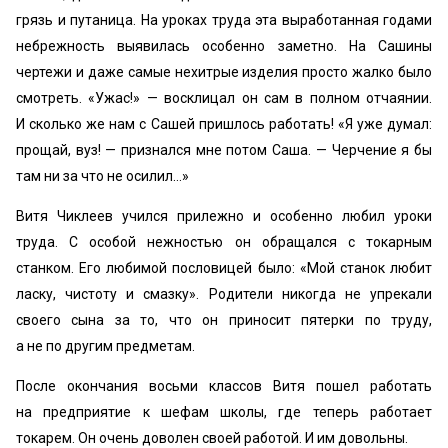
грязь и путаница. На уроках труда эта выработанная годами
небрежность выявилась особенно заметно. На Сашины
чертежи и даже самые нехитрые изделия просто жалко было
смотреть. «Ужас!» — восклицал он сам в полном отчаянии.
И сколько же нам с Сашей пришлось работать! «Я уже думал:
прощай, вуз! — признался мне потом Саша. — Черчение я бы
там ни за что не осилил…»
Витя Чиклеев учился прилежно и особенно любил уроки
труда. С особой нежностью он обращался с токарным
станком. Его любимой пословицей было: «Мой станок любит
ласку, чистоту и смазку». Родители никогда не упрекали
своего сына за то, что он приносит пятерки по труду,
а не по другим предметам.
После окончания восьми классов Витя пошел работать
на предприятие к шефам школы, где теперь работает
токарем. Он очень доволен своей работой. И им довольны.