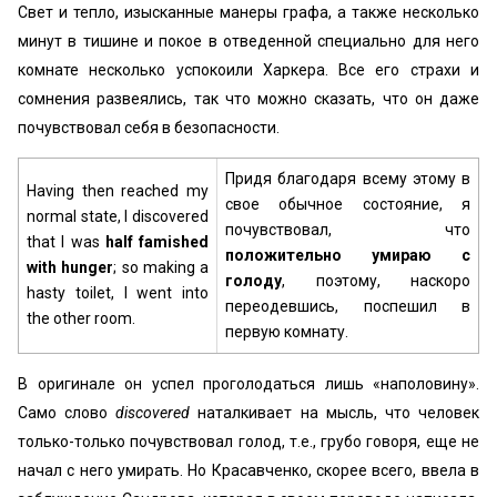
Свет и тепло, изысканные манеры графа, а также несколько
минут в тишине и покое в отведенной специально для него
комнате несколько успокоили Харкера. Все его страхи и
сомнения развеялись, так что можно сказать, что он даже
почувствовал себя в безопасности.
Придя благодаря всему этому в
Having then reached my
свое обычное состояние, я
normal state, I discovered
почувствовал, что
that I was
half famished
положительно умираю с
with hunger
; so making a
голоду
, поэтому, наскоро
hasty toilet, I went into
переодевшись, поспешил в
the other room.
первую комнату.
В оригинале он успел проголодаться лишь «наполовину».
Само слово
discovered
наталкивает на мысль, что человек
только-только почувствовал голод, т.е., грубо говоря, еще не
начал с него умирать. Но Красавченко, скорее всего, ввела в