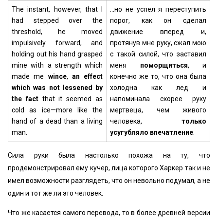
The instant, however, that I
…но не успел я переступить
had stepped over the
порог, как он сделал
threshold, he moved
движение вперед и,
impulsively forward, and
протянув мне руку, сжал мою
holding out his hand grasped
с такой силой, что заставил
mine with a strength which
меня
поморщиться
, и
made me
wince
,
an effect
конечно же то, что она была
which was
not lessened by
холодна как лед и
the fact
that it seemed as
напоминала скорее руку
cold as ice—more like the
мертвеца, чем живого
hand of a dead than a living
человека,
только
man.
усугубляло впечатление
.
Сила руки была настолько похожа на ту, что
продемонстрировал ему кучер, лица которого Харкер так и не
имел возможности разглядеть, что он невольно подумал, а не
один и тот же ли это человек.
Что же касается самого перевода, то в более древней версии