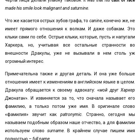
черты лица делали улыбку таковой:
it was that his
cast of face
made his smile look malignant and saturnine.
Что же касается острых зубов графа, то
canine
, конечно же, не
имеет прямого отношения к волкам. И даже собакам. Это
клыки сами по себе. Острые клыки, которые, пусть и напугали
Харкера, но, учитывая все остальные странности во
внешности Дракулы, уже не вызывали в нем столь уж
огромный интерес.
Примечательна также и другая деталь. И она уже больше
отношения имеет к изменениям в английском языке в целом.
Дракула обращается к своему адвокату: «
мой друг Харкер
Джонатан
». И извиняется за то, что сначала называет его
фамилию, а только потом уже имя. В оригинале слово
«фамилия» звучит как
patronymic
. Странно, сегодня мы
называем подобным образом наше отчество, а для фамилии
используем слово
surname
. В крайнем случае пишем имя
полностью –
full name
.