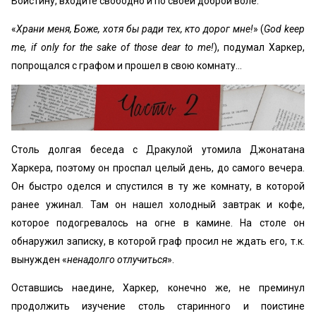
Воистину, входите свободно и по своей доброй воле.
«
Храни меня, Боже, хотя бы ради тех, кто дорог мне!
» (
God keep
me, if only for the sake of those dear to me!
), подумал Харкер,
попрощался с графом и прошел в свою комнату…
Столь долгая беседа с Дракулой утомила Джонатана
Харкера, поэтому он проспал целый день, до самого вечера.
Он быстро оделся и спустился в ту же комнату, в которой
ранее ужинал. Там он нашел холодный завтрак и кофе,
которое подогревалось на огне в камине. На столе он
обнаружил записку, в которой граф просил не ждать его, т.к.
вынужден «
ненадолго отлучиться
».
Оставшись наедине, Харкер, конечно же, не преминул
продолжить изучение столь старинного и поистине