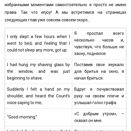
избранными моментами самостоятельно я просто не имею
права. Так что
enjoy!
А мы встретимся на страницах
следующих глав уже совсем-совсем скоро…
Я проспал всего
I only slept a few hours when I
несколько часов и,
went to bed, and feeling that I
чувствуя, что больше не
could not sleep any more, got up.
засну, поднялся.
I had hung my shaving glass by
Поставив свое зеркало
the window, and was just
для бритья на окно, я
beginning to shave.
начал бриться.
Suddenly I felt a hand on my
Вдруг я почувствовал
shoulder, and heard the Count’s
руку на своем плече и
voice saying to me,
услышал голос графа.
«С добрым утром», –
“Good-morning.”
сказал он мне.