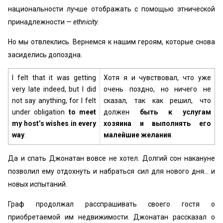
национальности лучше отображать с помощью этнической
принадлежности —
ethnicity
.
Но мы отвлеклись. Вернемся к нашим героям, которые снова
засиделись допоздна.
I felt that it was getting
Хотя я и чувствовал, что уже
very late indeed, but I did
очень поздно, но ничего не
not say anything, for I felt
сказал, так как решил, что
under obligation
to meet
должен
быть к услугам
my host’s wishes in every
хозяина и выполнять его
way
.
малейшие желания
.
Да и спать Джонатан вовсе не хотел. Долгий сон накануне
позволил ему отдохнуть и набраться сил для нового дня… и
новых испытаний.
Граф продолжал расспрашивать своего гостя о
приобретаемой им недвижимости. Джонатан рассказал о