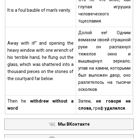
глупая игрушка
It is a foul bauble of man’s vanity.
человеческого
тщеславия.
Долой ее! Одним
взмахом своей страшной
Away with it!” and opening the
руки он распахнул
heavy window with one wrench of
тяжелое окно и
his terrible hand, he flung out the
вышвырнул зеркало;
glass, which was shattered into a
упав на камни, которыми
thousand pieces on the stones of
был выложен двор, оно
the courtyard far below.
разлетелось на тысячи
осколков.
Then he
withdrew without a
Затем,
не говоря ни
word
.
слова,
граф
удалился
.
Мы ВКонтакте