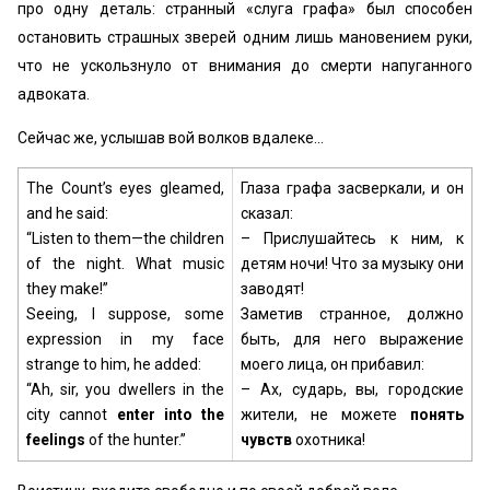
про одну деталь: странный «слуга графа» был способен
остановить страшных зверей одним лишь мановением руки,
что не ускользнуло от внимания до смерти напуганного
адвоката.
Сейчас же, услышав вой волков вдалеке…
The Count’s eyes gleamed,
Глаза графа засверкали, и он
and he said:
сказал:
“Listen to them—the children
– Прислушайтесь к ним, к
of the night. What music
детям ночи! Что за музыку они
they make!”
заводят!
Seeing, I suppose, some
Заметив странное, должно
expression in my face
быть, для него выражение
strange to him, he added:
моего лица, он прибавил:
“Ah, sir, you dwellers in the
– Ах, сударь, вы, городские
city cannot
enter into
the
жители, не можете
понять
feelings
of the hunter.”
чувств
охотника!