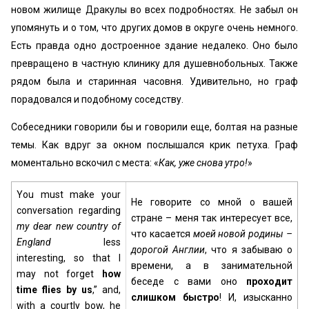
новом жилище Дракулы во всех подробностях. Не забыл он
упомянуть и о том, что других домов в округе очень немного.
Есть правда одно достроенное здание недалеко. Оно было
превращено в частную клинику для душевнобольных. Также
рядом была и старинная часовня. Удивительно, но граф
порадовался и подобному соседству.
Собеседники говорили бы и говорили еще, болтая на разные
темы. Как вдруг за окном послышался крик петуха. Граф
моментально вскочил с места: «
Как, уже снова утро!
»
You must make your
Не говорите со мной о вашей
conversation regarding
стране – меня так интересует все,
my dear new country of
что касается
моей новой родины
–
England
less
дорогой Англии
, что я забываю о
interesting, so that I
времени, а в занимательной
may not forget
how
беседе с вами оно
проходит
time flies by us
,” and,
слишком быстро
! И, изысканно
with a courtly bow, he