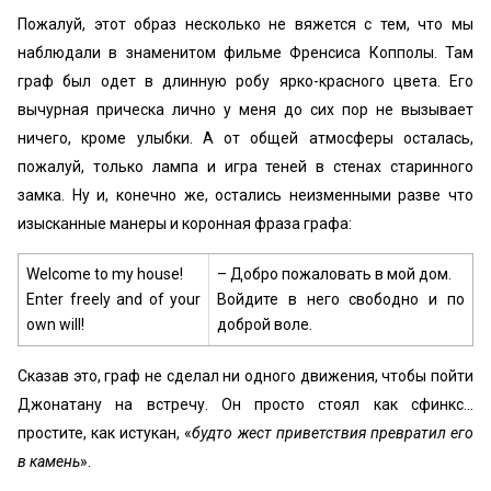
Пожалуй, этот образ несколько не вяжется с тем, что мы
наблюдали в знаменитом фильме Френсиса Копполы. Там
граф был одет в длинную робу ярко-красного цвета. Его
вычурная прическа лично у меня до сих пор не вызывает
ничего, кроме улыбки. А от общей атмосферы осталась,
пожалуй, только лампа и игра теней в стенах старинного
замка. Ну и, конечно же, остались неизменными разве что
изысканные манеры и коронная фраза графа:
Welcome to my house!
– Добро пожаловать в мой дом.
Enter freely and of your
Войдите в него свободно и по
own will!
доброй воле.
Сказав это, граф не сделал ни одного движения, чтобы пойти
Джонатану на встречу. Он просто стоял как сфинкс…
простите, как истукан, «
будто жест приветствия превратил его
в камень
».