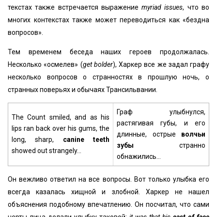
текстах также встречается выражение
myriad issues
, что во
многих контекстах также может переводиться как «бездна
вопросов».
Тем временем беседа наших героев продолжалась.
Несколько «осмелев» (
get bolder
), Харкер все же задал графу
несколько вопросов о странностях в прошлую ночь, о
странных поверьях и обычаях Трансильвании.
Граф улыбнулся,
The Count smiled, and as his
растягивая губы, и его
lips ran back over his gums, the
длинные, острые
волчьи
long, sharp,
canine teeth
зубы
странно
showed out strangely…
обнажились…
Он вежливо ответил на все вопросы. Вот только улыбка его
всегда казалась хищной и злобной. Харкер не нашел
объяснения подобному впечатлению. Он посчитал, что сами