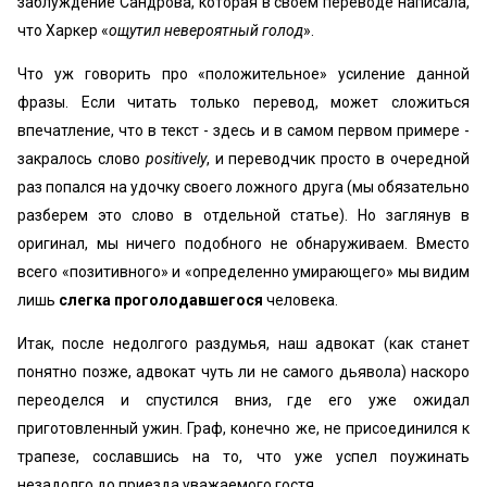
заблуждение Сандрова, которая в своем переводе написала,
что Харкер «
ощутил невероятный голод
».
Что уж говорить про «положительное» усиление данной
фразы. Если читать только перевод, может сложиться
впечатление, что в текст - здесь и в самом первом примере -
закралось слово
positively
, и переводчик просто в очередной
раз попался на удочку своего ложного друга (мы обязательно
разберем это слово в отдельной статье). Но заглянув в
оригинал, мы ничего подобного не обнаруживаем. Вместо
всего «позитивного» и «определенно умирающего» мы видим
лишь
слегка проголодавшегося
человека.
Итак, после недолгого раздумья, наш адвокат (как станет
понятно позже, адвокат чуть ли не самого дьявола) наскоро
переоделся и спустился вниз, где его уже ожидал
приготовленный ужин. Граф, конечно же, не присоединился к
трапезе, сославшись на то, что уже успел поужинать
незадолго до приезда уважаемого гостя.