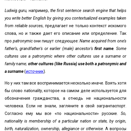
Ludwig.guru,
например,
the first sentence search engine that helps
you write better English by giving you contextualized examples taken
from reliable sources
, предлагает не только контекст искомого
слова, но и также дает его описание или определение. Так
про
patronymic
они пишут следующее:
Name acquired from one's
father's, grandfather's or earlier (male) ancestor's
first name
. Some
cultures use a patronymic where other cultures use a surname or
family name;
other cultures (like Russia) use both a patronymic and
a surname
(
источник
).
Но у них там все воспринимается несколько иначе. Взять хотя
бы слово
nationality
, которое на самом деле используется для
обозначения гражданства, а отнюдь не национальности
человека. Если не знали, загляните в свой загранпаспорт.
Согласно ему мы все «по национальности» русские.
So,
nationality is membership of a particular nation or state, by origin,
birth, naturalization, ownership, allegiance or otherwise
. А вопросы