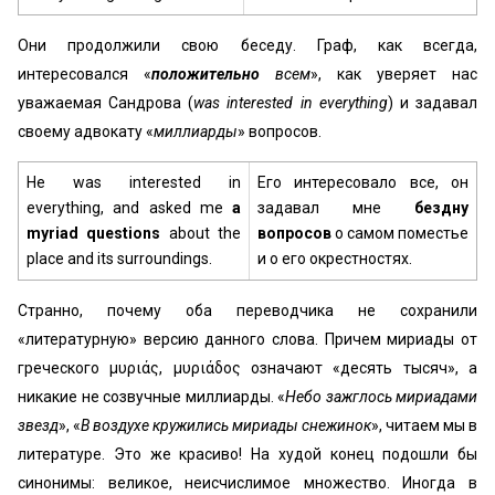
Они продолжили свою беседу. Граф, как всегда,
интересовался «
положительно
всем
», как уверяет нас
уважаемая Сандрова (
was interested in everything
) и задавал
своему адвокату «
миллиарды
» вопросов.
He was interested in
Его интересовало все, он
everything, and asked me
a
задавал мне
бездну
myriad questions
about the
вопросов
о самом поместье
place and its surroundings.
и о его окрестностях.
Странно, почему оба переводчика не сохранили
«литературную» версию данного слова. Причем мириады от
греческого μυριάς, μυριάδος означают «десять тысяч», а
никакие не созвучные миллиарды. «
Небо зажглось мириадами
звезд
», «
В воздухе кружились мириады снежинок
», читаем мы в
литературе. Это же красиво! На худой конец подошли бы
синонимы: великое, неисчислимое множество. Иногда в