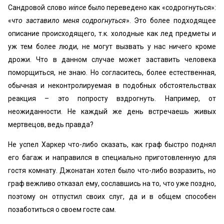
Сандровой слово
wince
было переведено как «содрогнуться»:
«
что заставило меня содрогнуться
». Это более подходящее
описание происходящего, т.к. холодные как лед предметы и
уж тем более люди, не могут вызвать у нас ничего кроме
дрожи. Что в данном случае может заставить человека
поморщиться, не знаю. Но согласитесь, более естественная,
обычная и неконтролируемая в подобных обстоятельствах
реакция – это попросту вздрогнуть. Например, от
неожиданности. Не каждый же день встречаешь живых
мертвецов, ведь правда?
Не успел Харкер что-либо сказать, как граф быстро поднял
его багаж и направился в специально приготовленную для
гостя комнату. Джонатан хотел было что-либо возразить, но
граф вежливо отказал ему, сославшись на то, что уже поздно,
поэтому он отпустил своих слуг, да и в общем способен
позаботиться о своем госте сам.