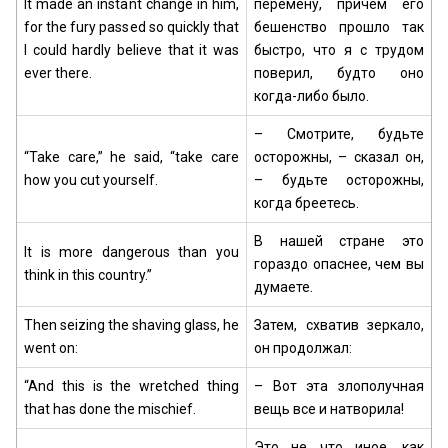
It made an instant change in him,
перемену, причем его
for the fury passed so quickly that
бешенство прошло так
I could hardly believe that it was
быстро, что я с трудом
ever there.
поверил, будто оно
когда-либо было.
– Смотрите, будьте
“Take care,” he said, “take care
осторожны, – сказал он,
how you cut yourself.
– будьте осторожны,
когда бреетесь.
В нашей стране это
It is more dangerous than you
гораздо опаснее, чем вы
think in this country.”
думаете.
Then seizing the shaving glass, he
Затем, схватив зеркало,
went on:
он продолжал:
“And this is the wretched thing
– Вот эта злополучная
that has done the mischief.
вещь все и натворила!
Это не что иное, как