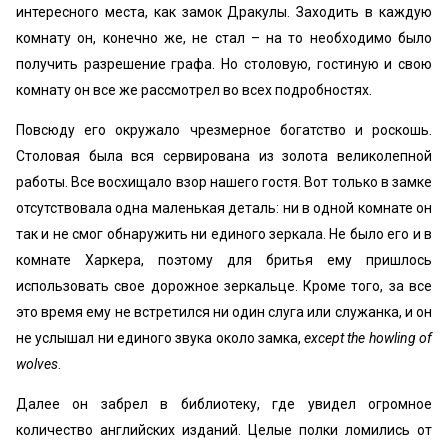
интересного места, как замок Дракулы. Заходить в каждую
комнату он, конечно же, не стал – на то необходимо было
получить разрешение графа. Но столовую, гостиную и свою
комнату он все же рассмотрел во всех подробностях.
Повсюду его окружало чрезмерное богатство и роскошь.
Столовая была вся сервирована из золота великолепной
работы. Все восхищало взор нашего гостя. Вот только в замке
отсутствовала одна маленькая деталь: ни в одной комнате он
так и не смог обнаружить ни единого зеркала. Не было его и в
комнате Харкера, поэтому для бритья ему пришлось
использовать свое дорожное зеркальце. Кроме того, за все
это время ему не встретился ни один слуга или служанка, и он
не услышал ни единого звука около замка,
except the howling of
wolves
.
Далее он забрел в библиотеку, где увидел огромное
количество английских изданий. Целые полки ломились от