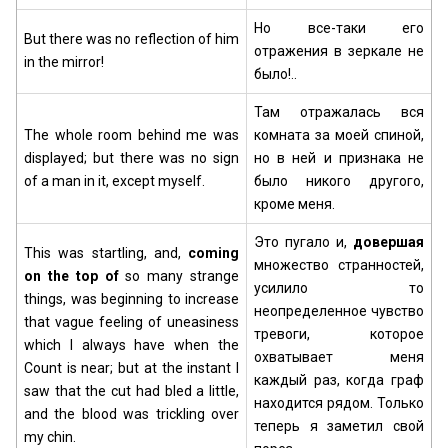
Но все-таки его
But there was no reflection of him
отражения в зеркале не
in the mirror!
было!..
Там отражалась вся
The whole room behind me was
комната за моей спиной,
displayed; but there was no sign
но в ней и признака не
of a man in it, except myself.
было никого другого,
кроме меня.
Это пугало и,
довершая
This was startling, and,
coming
множество странностей,
on the top of
so many strange
усилило то
things, was beginning to increase
неопределенное чувство
that vague feeling of uneasiness
тревоги, которое
which I always have when the
охватывает меня
Count is near; but at the instant I
каждый раз, когда граф
saw that the cut had bled a little,
находится рядом. Только
and the blood was trickling over
теперь я заметил свой
my chin.