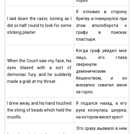
порез.
Я отложил в сторону
I laid down the razor, turning as I
бритву и повернулся при
did so half round to look for some
этом вполоборота к
sticking plaster.
графу в поисках
пластыря.
Когда граф увидел мое
лицо, его глаза
When the Count saw my face, his
сверкнули
eyes blazed with a sort of
демоническим
demoniac fury, and he suddenly
бешенством, и он
made a grab at my throat.
внезапно схватил меня
за горло.
I drew away, and his hand touched
Я подался назад, а его
the string of beads which held the
рука коснулась шнурка,
crucifix.
на котором висел крест.
Это сразу вызвало в нем