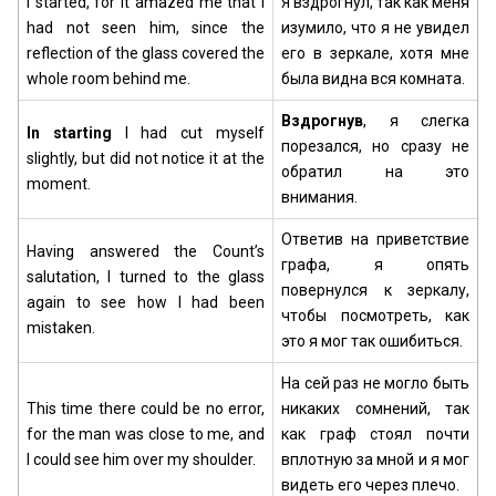
I started, for it amazed me that I
Я вздрогнул, так как меня
had not seen him, since the
изумило, что я не увидел
reflection of the glass covered the
его в зеркале, хотя мне
whole room behind me.
была видна вся комната.
Вздрогнув
, я слегка
In starting
I had cut myself
порезался, но сразу не
slightly, but did not notice it at the
обратил на это
moment.
внимания.
Ответив на приветствие
Having answered the Count’s
графа, я опять
salutation, I turned to the glass
повернулся к зеркалу,
again to see how I had been
чтобы посмотреть, как
mistaken.
это я мог так ошибиться.
На сей раз не могло быть
This time there could be no error,
никаких сомнений, так
for the man was close to me, and
как граф стоял почти
I could see him over my shoulder.
вплотную за мной и я мог
видеть его через плечо.