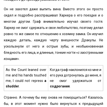
Он не захотел даже выпить вина. Вместо этого он просто
сидел и подробно расспрашивал Харкера о его поездке и о
многом другом. Граф внимательно изучал своего гостя.
Харкер не смог сдержать и свое любопытство, поэтому делал
ровно то же самое по отношению к хозяину замка. Он изучил
каждую деталь, каждую черту внешности Дракулы. Не
ускользнули от него и острые зубы, и необыкновенная
бледность его лица, и длинные, тонкие ногти «
с заостренными
концами
».
As the Count leaned over
Когда граф наклонился ко мне и
me and his hands touched
его рука дотронулась до меня, я
me, I could not repress
a
не смог удержаться от
shudder
.
содрогания
.
Странно. А почему бы ему снова не поморщиться? Казалось
бы, в этот момент нужно было вернуться к предыдущей