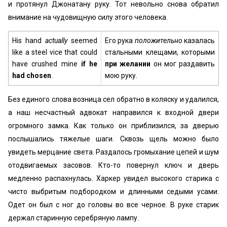
и протянул Джонатану руку. Тот невольно снова обратил
внимание на чудовищную силу этого человека.
His hand
actually
seemed
Его рука
положительно
казалась
like a steel vice that could
стальными клещами, которыми
have crushed mine
if he
при желании
он мог раздавить
had chosen
.
мою руку.
Без единого слова возница сел обратно в коляску и удалился,
а наш несчастный адвокат направился к входной двери
огромного замка. Как только он приблизился, за дверью
послышались тяжелые шаги. Сквозь щель можно было
увидеть мерцание света. Раздалось громыхание цепей и шум
отодвигаемых засовов. Кто-то повернул ключ и дверь
медленно распахнулась. Харкер увидел высокого старика с
чисто выбритым подбородком и длинными седыми усами.
Одет он был с ног до головы во все черное. В руке старик
держал старинную серебряную лампу.