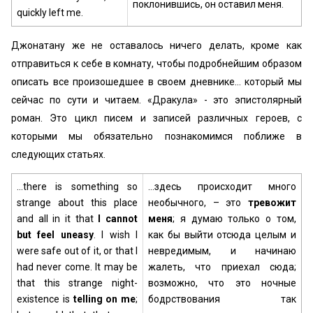
поклонившись, он оставил меня.
quickly left me.
Джонатану же не оставалось ничего делать, кроме как
отправиться к себе в комнату, чтобы подробнейшим образом
описать все произошедшее в своем дневнике… который мы
сейчас по сути и читаем. «Дракула» - это эпистолярный
роман. Это цикл писем и записей различных героев, с
которыми мы обязательно познакомимся поближе в
следующих статьях.
…there is something so
…здесь происходит много
strange about this place
необычного, – это
тревожит
and all in it that
I cannot
меня
; я думаю только о том,
but
feel uneasy
. I wish I
как бы выйти отсюда целым и
were safe out of it, or that I
невредимым, и начинаю
had never come. It may be
жалеть, что приехал сюда;
that this strange night-
возможно, что это ночные
existence is
telling on me
;
бодрствования так