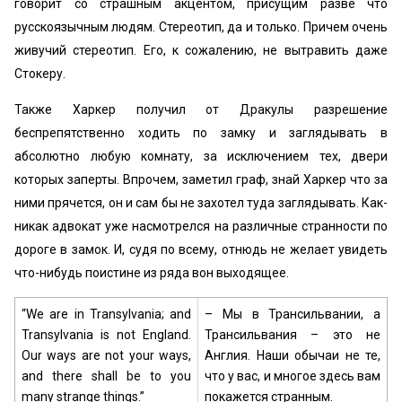
говорит со страшным акцентом, присущим разве что
русскоязычным людям. Стереотип, да и только. Причем очень
живучий стереотип. Его, к сожалению, не вытравить даже
Стокеру.
Также Харкер получил от Дракулы разрешение
беспрепятственно ходить по замку и заглядывать в
абсолютно любую комнату, за исключением тех, двери
которых заперты. Впрочем, заметил граф, знай Харкер что за
ними прячется, он и сам бы не захотел туда заглядывать. Как-
никак адвокат уже насмотрелся на различные странности по
дороге в замок. И, судя по всему, отнюдь не желает увидеть
что-нибудь поистине из ряда вон выходящее.
“We are in Transylvania; and
– Мы в Трансильвании, а
Transylvania is not England.
Трансильвания – это не
Our ways are not your ways,
Англия. Наши обычаи не те,
and there shall be to you
что у вас, и многое здесь вам
many strange things.”
покажется странным.