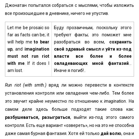
Джонатан попытался собраться с мыслями, чтобы изложить
все произошедшее в дневнике, ничего не упустив.
Let me be prosaic so
Буду прозаичным, поскольку этого
far as facts can be; it
требуют факты; это поможет мне
will help me
to bear
разобраться во всем,
сохранить
up
, and
imagination
свой здравый смысл
и
уйти из-под
must not run riot
власти все более и более
with me
. If it does I
овладевающих мной фантазий
…
am lost.
Иначе я погиб!..
Run riot (with smth.)
вряд ли можно перевести в контексте
установления контроля или овладения чем-либо. Тем более
это звучит крайне неуместно по отношению к
imagination.
На
самом деле здесь больше подходят такие слова как:
разбушеваться, разыграться
, выйти из-под этого самого
контроля. Есть еще вариант «озвереть», но на это не способна
даже самая бурная фантазия. Хотя ей только
дай волю
, она и