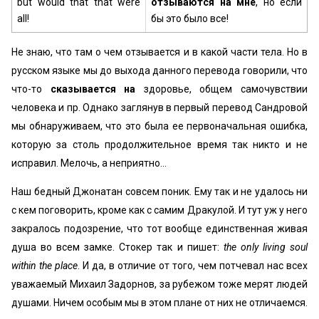
but would that that were
отзываются на мне
, но если
all!
бы это было все!
Не знаю, что там о чем отзывается и в какой части тела. Но в
русском языке мы до выхода данного перевода говорили, что
что-то
сказывается на
здоровье, общем самочувствии
человека и пр. Однако заглянув в первый перевод Сандровой
мы обнаруживаем, что это была ее первоначальная ошибка,
которую за столь продолжительное время так никто и не
исправил. Мелочь, а неприятно…
Наш бедный Джонатан совсем поник. Ему так и не удалось ни
с кем поговорить, кроме как с самим Дракулой. И тут уж у него
закралось подозрение, что тот вообще единственная живая
душа во всем замке. Стокер так и пишет:
the only living soul
within the place
. И да, в отличие от того, чем потчевал нас всех
уважаемый Михаил Задорнов, за рубежом тоже мерят людей
душами. Ничем особым мы в этом плане от них не отличаемся.