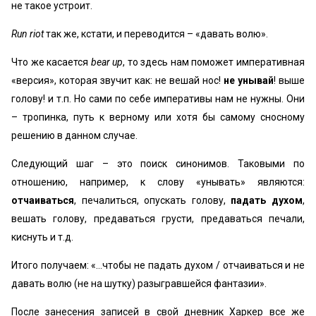
не такое устроит.
Run riot
так же, кстати, и переводится – «давать волю».
Что же касается
bear up
, то здесь нам поможет императивная
«версия», которая звучит как: не вешай нос!
не унывай
! выше
голову! и т.п. Но сами по себе императивы нам не нужны. Они
– тропинка, путь к верному или хотя бы самому сносному
решению в данном случае.
Следующий шаг – это поиск синонимов. Таковыми по
отношению, например, к слову «унывать» являются:
отчаиваться
, печалиться, опускать голову,
падать духом
,
вешать голову, предаваться грусти, предаваться печали,
киснуть и т.д.
Итого получаем: «…чтобы не падать духом / отчаиваться и не
давать волю (не на шутку) разыгравшейся фантазии».
После занесения записей в свой дневник Харкер все же