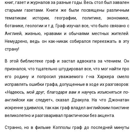
книг, газет и журналов за разные годы. Весь стол был завален
старыми газетами. Книги же были посвящены различным
тематикам: истории, географии, политике, экономике,
ботанике, геологии и т.д. Граф изучал все, что было связано с
Англией, жизнью, нравами и обычаями местных жителей.
Немудрено, ведь он как-никак собирался переезжать в эту
страну!
В этой библиотеке граф и застал адвоката за чтением. Он
признался, что тщательно штудировал все, что мог найти про
его родину и попросил уважаемого г-на Харкера смело
исправлять ошибки графа, допущенные в ходе их разговоров:
«
Надеюсь, мой друг, благодаря вам я научусь изъясняться по-
английски как следует
», сказал Дракула. На что Джонатан
искренне удивился, так как граф владел английским поистине
великолепно и разговаривал практически без акцента.
Странно, но в фильме Копполы граф до последней минуты