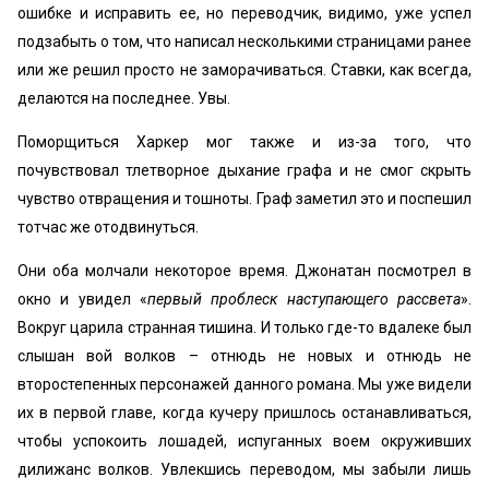
ошибке и исправить ее, но переводчик, видимо, уже успел
подзабыть о том, что написал несколькими страницами ранее
или же решил просто не заморачиваться. Ставки, как всегда,
делаются на последнее. Увы.
Поморщиться Харкер мог также и из-за того, что
почувствовал тлетворное дыхание графа и не смог скрыть
чувство отвращения и тошноты. Граф заметил это и поспешил
тотчас же отодвинуться.
Они оба молчали некоторое время. Джонатан посмотрел в
окно и увидел «
первый проблеск наступающего рассвета
».
Вокруг царила странная тишина. И только где-то вдалеке был
слышан вой волков – отнюдь не новых и отнюдь не
второстепенных персонажей данного романа. Мы уже видели
их в первой главе, когда кучеру пришлось останавливаться,
чтобы успокоить лошадей, испуганных воем окруживших
дилижанс волков. Увлекшись переводом, мы забыли лишь