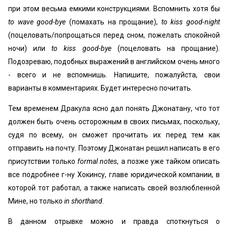
при этом весьма емкими конструкциями. Вспомнить хотя бы
to wave good-bye
(помахать на прощание),
to kiss good-night
(поцеловать/попрощаться перед сном, пожелать спокойной
ночи) или
to
kiss good-bye
(поцеловать на прощание).
Подозреваю, подобных выражений в английском очень много
- всего и не вспомнишь. Напишите, пожалуйста, свои
варианты в комментариях. Будет интересно почитать.
Тем временем Дракула ясно дал понять Джонатану, что тот
должен быть очень осторожным в своих письмах, поскольку,
судя по всему, он сможет прочитать их перед тем как
отправить на почту. Поэтому Джонатан решил написать в его
присутствии только
formal notes
, а позже уже тайком описать
все подробнее г-ну Хокинсу, главе юридической компании, в
которой тот работал, а также написать своей возлюбленной
Мине, но только
in shorthand
.
В данном отрывке можно и правда споткнуться о