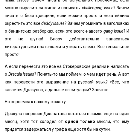
health issues
. Зачем писать об актуальных проблемах, если
можно выразиться мягче и написать:
challenging issue
? Зачем
писать о безотцовщине, если можно просто и незатейливо
окрестить это все
daddy issues
? Зачем упоминать в заголовках
о бандитских разборках, если это всего-навсего
gang issue
? И
это не шутка! Впору действительно запасаться
литературными платочками и утирать слезы. Все гениальное
просто!
А если перенести это все на Стокеровские реалии и написать
о
Dracula issues
? Понять-то мы поймем, о чем идет речь. А вот
как перевести это выражение на русский язык? «Все, что
касается Дракулы», а дальше по ситуации? Занятно.
Но вернемся к нашему сюжету.
Дракула попросил Джонатана остаться в замке еще на один
месяц, хотя тот холодел от
одной
только
мысли, что ему
придется задержаться у графа еще хотя бы на сутки.