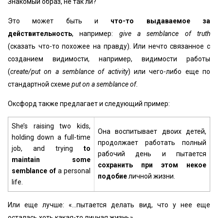
Знакомый образ, не так ли?
Это может быть и
что-то выдаваемое за
действительность
, например:
give a semblance of truth
(сказать что-то похожее на правду). Или нечто связанное с
созданием видимости, например, видимости работы
(
create/put on a semblance of activity
) или чего-либо еще по
стандартной схеме
put on a semblance of.
Оксфорд также предлагает и следующий пример:
She’s raising two kids,
Она воспитывает двоих детей,
holding down a full-time
продолжает работать полный
job, and trying
to
рабочий день и пытается
maintain some
сохранить при этом некое
semblance of
a personal
подобие
личной жизни.
life.
Или еще лучше: «…пытается делать вид, что у нее еще
осталась хоть какая-то личная жизнь».