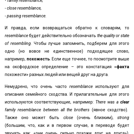
-
family resemblance,
- close resemblance,
- passing resemblance.
И правда, если возвращаться обратно к словарям, то
resemblance
будет действительно обозначать
the quality or state
of resembling
. Чтобы лучше запомнить, подберем для этого
одно (но вовсе не единственное) подходящее слово,
например,
похожесть
. Если еще точнее, то посмотрите выше
на оксфордское определение – это констатация «
факта
похожести» разных людей или вещей друг на друга.
Немудрено, что очень часто
resemblance
используют для
описания семейного сходства. И прилагательные для этого
используются соответствующие, например:
There was a
clear
family resemblance between all the brothers
(явное сходство).
Также оно может быть
close
(очень близким),
strong
(большим, что, как и в первом случае, в переводе будет
звучать как: «они очень сильно похожи друг на друга»),