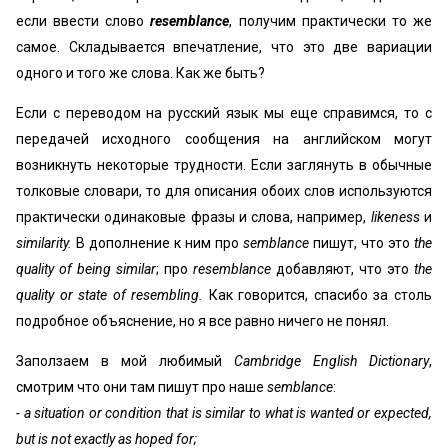
если ввести слово
resemblance
, получим практически то же
самое. Складывается впечатление, что это две вариации
одного и того же слова. Как же быть?
Если с переводом на русский язык мы еще справимся, то с
передачей исходного сообщения на английском могут
возникнуть некоторые трудности. Если заглянуть в обычные
толковые словари, то для описания обоих слов используются
практически одинаковые фразы и слова, например,
likeness
и
similarity.
В дополнение к ним про
semblance
пишут, что это
the
quality of being similar
; про
resemblance
добавляют, что это
the
quality or state of resembling.
Как говорится, спасибо за столь
подробное объяснение, но я все равно ничего не понял.
Заползаем в мой любимый
Cambridge English Dictionary
,
смотрим что они там пишут про наше
semblance
:
- a situation or condition that is similar to what is wanted or expected,
but is not exactly as hoped for;