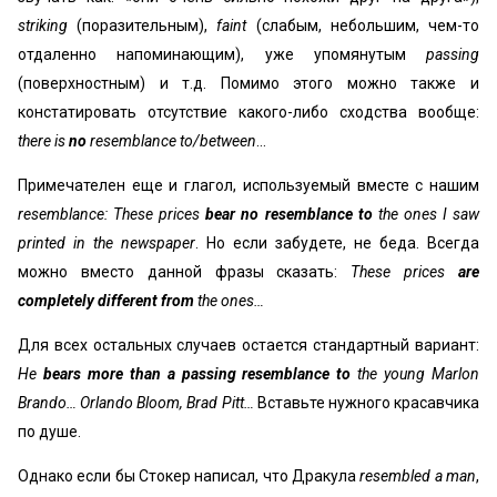
striking
(поразительным),
faint
(слабым, небольшим, чем-то
отдаленно напоминающим), уже упомянутым
passing
(поверхностным) и т.д. Помимо этого можно также и
констатировать отсутствие какого-либо сходства вообще:
there is
no
resemblance to/between
…
Примечателен еще и глагол, используемый вместе с нашим
resemblance: These prices
bear no resemblance to
the ones I saw
printed in the newspaper
. Но если забудете, не беда. Всегда
можно вместо данной фразы сказать:
These prices
are
completely different from
the ones…
Для всех остальных случаев остается стандартный вариант:
He
bears more than a passing resemblance to
the young Marlon
Brando… Orlando Bloom, Brad Pitt…
Вставьте нужного красавчика
по душе.
Однако если бы Стокер написал, что Дракула
resembled a man
,