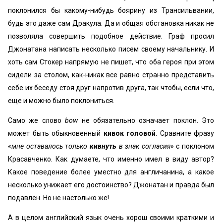
поклонился бы какому-нибудь боярину из Трансильвании,
будь это даже сам Дракула. Да и общая обстановка никак не
позволяла совершить подобное действие. Граф просил
Джонатана написать несколько писем своему начальнику. И
хоть сам Стокер напрямую не пишет, что оба героя при этом
сидели за столом, как-никак все равно странно представить
себе их беседу стоя друг напротив друга, так чтобы, если что,
еще и можно было поклониться.
Само же слово
bow
не обязательно означает поклон. Это
может быть обыкновенный
кивок головой
. Сравните фразу
«
мне оставалось только
кивнуть
в знак согласия
» с поклоном
Красавченко. Как думаете, что именно имел в виду автор?
Какое поведение более уместно для англичанина, а какое
несколько унижает его достоинство? Джонатан и правда был
подавлен. Но не настолько же!
А в целом английский язык очень хорош своими краткими и