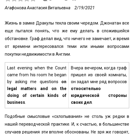
Агафонова Анастасия Витальевна
2/19/2021
Жизнь в замке Дракулы текла своим чередом. Джонатан все
еще пытался понять, что же ему делать в сложившейся
обстановке. Граф делал вид, что ничего не замечает, и время
от времени интересовался теми или иными вопросами
покупки недвижимости в Англии.
Last evening when the Count
Вчера вечером, когда граф
came from his room he began
пришел из своей комнаты,
by asking me questions
on
он задал мне ряд вопросов
legal matters
and on the
относительно
doing of certain kinds of
юридической стороны
business
.
своих дел
.
Подобные смысловые «схлопывания» не столь уж редки в
нашей переводческой практике. И, к счастью, в большинстве
случаев решения эти вполне обоснованы. Не зря же говорят,