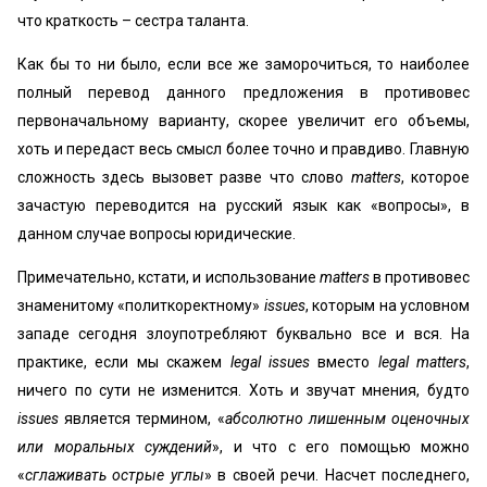
что краткость – сестра таланта.
Как бы то ни было, если все же заморочиться, то наиболее
полный перевод данного предложения в противовес
первоначальному варианту, скорее увеличит его объемы,
хоть и передаст весь смысл более точно и правдиво. Главную
сложность здесь вызовет разве что слово
matters
, которое
зачастую переводится на русский язык как «вопросы», в
данном случае вопросы юридические.
Примечательно, кстати, и использование
matters
в противовес
знаменитому «политкоректному»
issues
, которым на условном
западе сегодня злоупотребляют буквально все и вся. На
практике, если мы скажем
legal issues
вместо
legal matters
,
ничего по сути не изменится. Хоть и звучат мнения, будто
issues
является термином, «
абсолютно
лишенным оценочных
или моральных суждений
», и что с его помощью можно
«
сглаживать острые углы
» в своей речи. Насчет последнего,