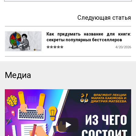
Следующая статья
Как придумать название для книги:
секреты популярных бестселлеров
4/20/2026
В мире существует множество 
литературы, рассказывающей 
начинающим авторам о том, как и что 
писать, каким должен быть сюжет, герои, 
Медиа
язык, образы и оформление. Но нет ни 
одной книги, которая бы рассказывала о 
самом главном — как придумать 
название! А ведь именно название, а 
вовсе не содержание, приносит книге 
успех! Кто думает иначе — пусть 
проведет простой эксперимент: спросит 
у кого угодно, какая книга более 
знаменита: про черта в городе или про 
джинна в деревне? Никто вам ничего 
вразумительного не скажет. Но если 
поставить вопрос иначе: какая книга 
более знаменита: «‎Мастер и Маргарита» 