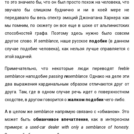
то это значило бы, что он был просто похож на человека, что
звучало бы слишком буднично и ни в коей мере не
передавало бы весь спектр эмоций Джонатана Харкера: как
мы помним, по сюжету он все еще в шоке от альпинистских
способностей графа. Поэтому здесь нужно было совсем
другое слово. И
semblance
, наше русское
подобие
(в данном
случае подобие человека), как нельзя лучше справляется с
этой задачей.
Примечательно, что некоторые люди переводят
feeble
semblance
наподобие
passing
re
semblance
. Однако на деле эти
два выражения кардинальным образом отличаются друг от
друга. Там, где в одном случае речь идет о поверхностном
сходстве, в другом говорится о
жалком подобии
чего-либо.
А в целом же
semblance
напрямую связано с «обманом». Это
может быть
обманчивое впечатление
, как в интересном
примере:
a used-car dealer with only a semblance of honesty
.