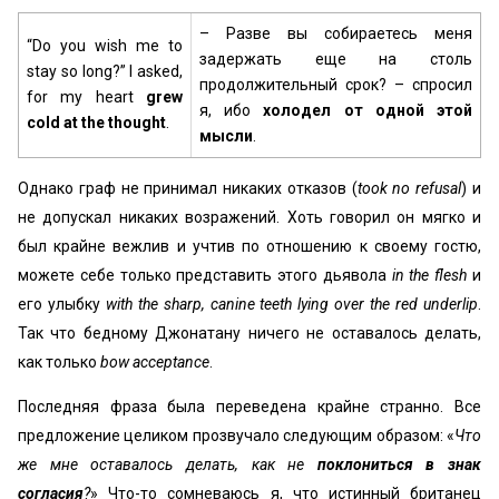
– Разве вы собираетесь меня
“Do you wish me to
задержать еще на столь
stay so long?” I asked,
продолжительный срок? – спросил
for my heart
grew
я, ибо
холодел от одной этой
cold at the thought
.
мысли
.
Однако граф не принимал никаких отказов (
took no refusal
) и
не допускал никаких возражений. Хоть говорил он мягко и
был крайне вежлив и учтив по отношению к своему гостю,
можете себе только представить этого дьявола
in the flesh
и
его улыбку
with the sharp, canine teeth lying over the red underlip
.
Так что бедному Джонатану ничего не оставалось делать,
как только
bow acceptance
.
Последняя фраза была переведена крайне странно. Все
предложение целиком прозвучало следующим образом: «
Что
же мне оставалось делать, как не
поклониться в знак
согласия
?
» Что-то сомневаюсь я, что истинный британец