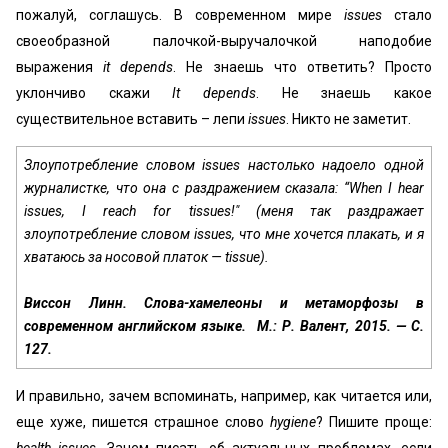
пожалуй, соглашусь. В современном мире
issues
стало
своеобразной палочкой-выручалочкой наподобие
выражения
it depends
. Не знаешь что ответить? Просто
уклончиво скажи
It depends
. Не знаешь какое
существительное вставить – лепи
issues
. Никто не заметит.
Злоупотребление словом іѕѕuеѕ настолько надоело одной
журналистке, что она с раздражением сказала: “When I hear
issues, I rеасh fоr tissues!" (меня так раздражает
злоупотребление словом іѕѕuеѕ, что мне хочется плакать, и я
хватаюсь за носовой платок — tissue).
Виссон Линн. Слова-хамелеоны и метаморфозы в
современном английском языке.  М.: Р. Валент, 2015. — С.
127.
И правильно, зачем вспоминать, например, как читается или,
еще хуже, пишется страшное слово
hygiene
? Пишите проще: