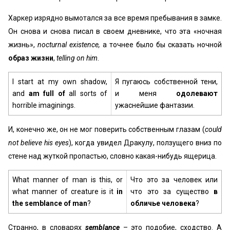
Харкер изрядно вымотался за все время пребывания в замке.
Он снова и снова писал в своем дневнике, что эта «ночная
жизнь»,
nocturnal existence,
а точнее было бы сказать ночной
образ жизни
,
telling on him
.
I start at my own shadow,
Я пугаюсь собственной тени,
and
am full of
all sorts of
и меня
одолевают
horrible imaginings.
ужаснейшие фантазии.
И, конечно же, он не мог поверить собственным глазам (
could
not believe his eyes
), когда увидел Дракулу, ползущего вниз по
стене над жуткой пропастью, словно какая-нибудь ящерица.
What manner of man is this, or
Что это за человек или
what manner of creature is it
in
что это за существо
в
the semblance of man
?
обличье человека
?
Странно, в словарях
semblance
– это подобие, сходство. А