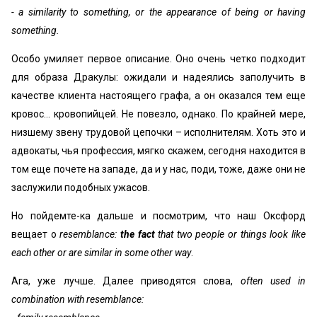
- a similarity to something, or the appearance of being or having
something.
Особо умиляет первое описание. Оно очень четко подходит
для образа Дракулы: ожидали и надеялись заполучить в
качестве клиента настоящего графа, а он оказался тем еще
кровос… кровопийцей. Не повезло, однако. По крайней мере,
низшему звену трудовой цепочки – исполнителям. Хоть это и
адвокаты, чья профессия, мягко скажем, сегодня находится в
том еще почете на западе, да и у нас, поди, тоже, даже они не
заслужили подобных ужасов.
Но пойдемте-ка дальше и посмотрим, что наш Оксфорд
вещает о
resemblance:
the fact
that two people or things look like
each other or are similar in some other way
.
Ага, уже лучше. Далее приводятся слова,
often used in
combination with resemblance: