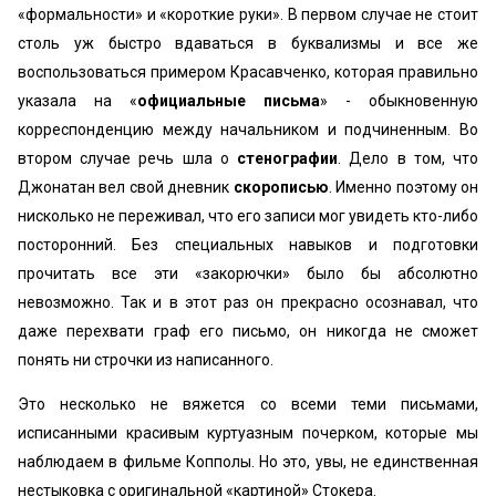
«формальности» и «короткие руки». В первом случае не стоит
столь уж быстро вдаваться в буквализмы и все же
воспользоваться примером Красавченко, которая правильно
указала на «
официальные письма
» - обыкновенную
корреспонденцию между начальником и подчиненным. Во
втором случае речь шла о
стенографии
. Дело в том, что
Джонатан вел свой дневник
скорописью
. Именно поэтому он
нисколько не переживал, что его записи мог увидеть кто-либо
посторонний. Без специальных навыков и подготовки
прочитать все эти «закорючки» было бы абсолютно
невозможно. Так и в этот раз он прекрасно осознавал, что
даже перехвати граф его письмо, он никогда не сможет
понять ни строчки из написанного.
Это несколько не вяжется со всеми теми письмами,
исписанными красивым куртуазным почерком, которые мы
наблюдаем в фильме Копполы. Но это, увы, не единственная
нестыковка с оригинальной «картиной» Стокера.