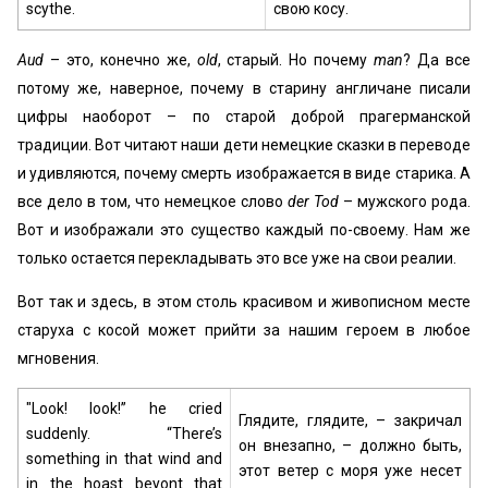
scythe.
свою косу.
Aud
– это, конечно же,
old
, старый. Но почему
man
? Да все
потому же, наверное, почему в старину англичане писали
цифры наоборот – по старой доброй прагерманской
традиции. Вот читают наши дети немецкие сказки в переводе
и удивляются, почему смерть изображается в виде старика. А
все дело в том, что немецкое слово
der Tod
– мужского рода.
Вот и изображали это существо каждый по-своему. Нам же
только остается перекладывать это все уже на свои реалии.
Вот так и здесь, в этом столь красивом и живописном месте
старуха с косой может прийти за нашим героем в любое
мгновения.
"Look! look!” he cried
Глядите, глядите, – закричал
suddenly. “There’s
он внезапно, – должно быть,
something in that wind and
этот ветер с моря уже несет
in the hoast beyont that