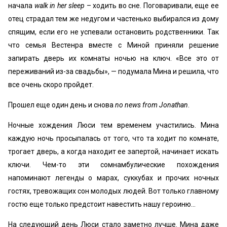
начала
walk in her sleep
– ходить во сне. Поговаривали, еще ее
отец страдал тем же недугом и частенько выбирался из дому
спящим, если его не успевали остановить родственники. Так
что семья Вестенра вместе с Миной приняли решение
запирать дверь их комнаты ночью на ключ. «Все это от
переживаний из-за свадьбы», — подумала Мина и решила, что
все очень скоро пройдет.
Прошел еще один день и снова
no news from Jonathan
.
Ночные хождения Люси тем временем участились. Мина
каждую ночь просыпалась от того, что та ходит по комнате,
трогает дверь, а когда находит ее запертой, начинает искать
ключи. Чем-то эти сомнамбулические похождения
напоминают легенды о марах, суккубах и прочих ночных
гостях, тревожащих сон молодых людей. Вот только главному
гостю еще только предстоит навестить нашу героиню…
На следующий день Люси стало заметно лучше. Мина даже