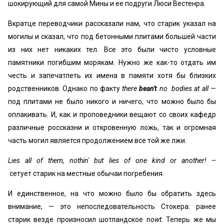
шокирующий для самой Мины и ее подруги Люси Вестенра.
Вкратце переводчики рассказали нам, что старик указал на
могилы и сказал, что под бетонными плитами большей части
из них нет никаких тел. Все это были чисто условные
памятники погибшим морякам. Нужно же как-то отдать им
честь и запечатлеть их имена в памяти хотя бы близких
родственников. Однако по факту
there
bean't
no bodies at all —
под плитами не было никого и ничего, что можно было бы
оплакивать. И, как и проповедники вещают со своих кафедр
различные россказни и откровенную ложь, так и огромная
часть могил является продолжением все той же лжи.
Lies all of them, nothin' but lies of one kind or another!
–
сетует старик на местные обычаи погребения.
И единственное, на что можно было бы обратить здесь
внимание, — это непоследовательность Стокера: ранее
старик везде произносил шотландское
nowt
. Теперь же мы