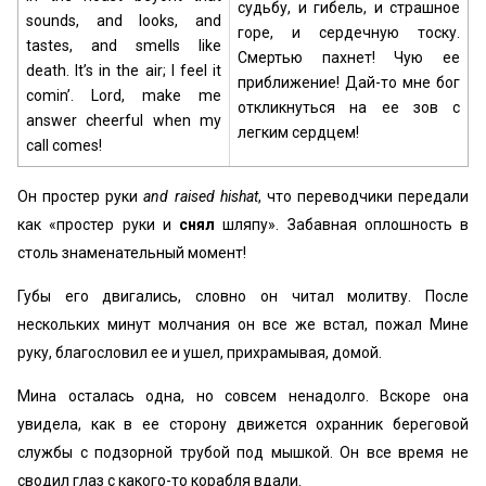
судьбу, и гибель, и страшное
sounds, and looks, and
горе, и сердечную тоску.
tastes, and smells like
Смертью пахнет! Чую ее
death. It’s in the air; I feel it
приближение! Дай-то мне бог
comin’. Lord, make me
откликнуться на ее зов с
answer cheerful when my
легким сердцем!
call comes!
Он простер руки
and raised hishat
, что переводчики передали
как «простер руки и
снял
шляпу». Забавная оплошность в
столь знаменательный момент!
Губы его двигались, словно он читал молитву. После
нескольких минут молчания он все же встал, пожал Мине
руку, благословил ее и ушел, прихрамывая, домой.
Мина осталась одна, но совсем ненадолго. Вскоре она
увидела, как в ее сторону движется охранник береговой
службы с подзорной трубой под мышкой. Он все время не
сводил глаз с какого-то корабля вдали.