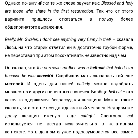
Однако по-английски те же слова звучат как:
Blessed and holy
are those who share in the first resurrection
. Так что от этого
варианта пришлось отказаться в пользу более
общепринятого выражения.
Really, Mr. Swales, I don't see anything very funny in that!
– сказала
Люси, на что старик ответил ей в достаточно грубой форме,
не переставая при этом похохатывать неизвестно над чем.
Он сказал, что
the sorrowin' mother was a
hell-cat
that hated him
because he was
acrewk'd
. Скорбящая мать оказалась той еще
мегерой
. И здесь для нашей
catlady
можно подобрать
множество и других нелестных словечек. Вообще
hell-cat
– это
какая-то одержимая, безрассудная женщина. Можно также
сказать, что это не всегда адекватный человек. Недаром же
драку женщин именуют еще
catfight
. Сленговое
cat
используется не всегда исключительно в негативном
контексте. Но в данном случае подразумевается все самое