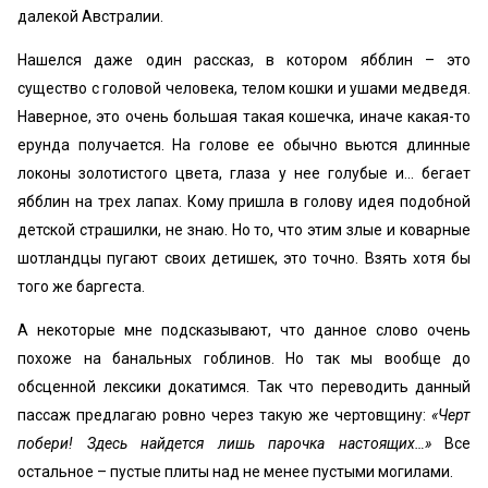
далекой Австралии.
Нашелся даже один рассказ, в котором ябблин – это
существо с головой человека, телом кошки и ушами медведя.
Наверное, это очень большая такая кошечка, иначе какая-то
ерунда получается. На голове ее обычно вьются длинные
локоны золотистого цвета, глаза у нее голубые и… бегает
ябблин на трех лапах. Кому пришла в голову идея подобной
детской страшилки, не знаю. Но то, что этим злые и коварные
шотландцы пугают своих детишек, это точно. Взять хотя бы
того же баргеста.
А некоторые мне подсказывают, что данное слово очень
похоже на банальных гоблинов. Но так мы вообще до
обсценной лексики докатимся. Так что переводить данный
пассаж предлагаю ровно через такую же чертовщину:
«Черт
побери! Здесь найдется лишь парочка настоящих…»
Все
остальное – пустые плиты над не менее пустыми могилами.