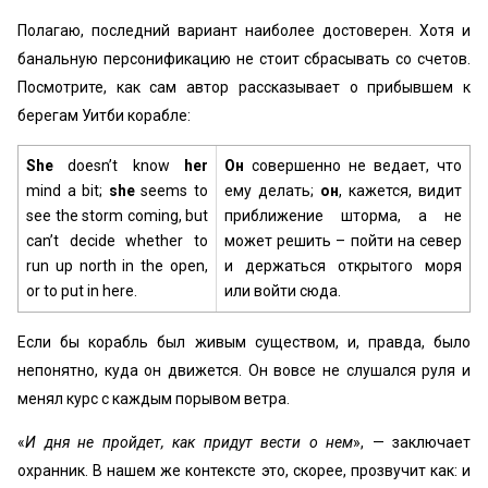
Полагаю, последний вариант наиболее достоверен. Хотя и
банальную персонификацию не стоит сбрасывать со счетов.
Посмотрите, как сам автор рассказывает о прибывшем к
берегам Уитби корабле:
She
doesn’t know
her
Он
совершенно не ведает, что
mind a bit;
she
seems to
ему делать;
он
, кажется, видит
see the storm coming, but
приближение шторма, а не
can’t decide whether to
может решить – пойти на север
run up north in the open,
и держаться открытого моря
or to put in here.
или войти сюда.
Если бы корабль был живым существом, и, правда, было
непонятно, куда он движется. Он вовсе не слушался руля и
менял курс с каждым порывом ветра.
«
И дня не пройдет, как придут вести о нем
», — заключает
охранник. В нашем же контексте это, скорее, прозвучит как: и