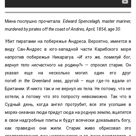
Мина послушно прочитала:
Edward Spencelagh, master mariner,
murdered by pirates off the coast of Andres, April, 1854, age 30.
Убит пиратами на побережье Андреса. Вероятно, имеется в
виду Сан-Андрес в юго-западной части Карибского моря
напротив побережья Никарагуа. «
И кто же, помилуй бог,
вернул тело несчастного на родину?
» — спросил старик. Он
указал еще на несколько могил: один его друг
погиб
in the Greenland seas
, другой – еще где-то вдали от
Британии. И никто так и не вернул их тела. Не потому, что не
хотели, а потому что это попросту невозможно. Так что в
Судный день, когда ангел протрубит, все эти усопшие в
морях-океанах люди придут сюда на родную землю, вцепятся
в свои надгробные плиты и будут всячески доказывать богу,
как праведно они жили. Старик живо обрисовал это
столпотворения душ человеческих и от души рассмеялся, а