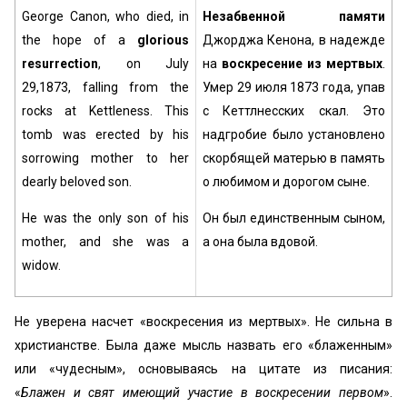
George Canon, who died, in
Незабвенной памяти
the hope of a
glorious
Джорджа Кенона, в надежде
resurrection
, on July
на
воскресение из мертвых
.
29,1873, falling from the
Умер 29 июля 1873 года, упав
rocks at Kettleness. This
с Кеттлнесских скал. Это
tomb was erected by his
надгробие было установлено
sorrowing mother to her
скорбящей матерью в память
dearly beloved son.
о любимом и дорогом сыне.
He was the only son of his
Он был единственным сыном,
mother, and she was a
а она была вдовой.
widow.
Не уверена насчет «воскресения из мертвых». Не сильна в
христианстве. Была даже мысль назвать его «блаженным»
или «чудесным», основываясь на цитате из писания:
«
Блажен и свят имеющий участие в воскресении первом
».