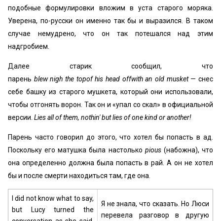
подобные формулировки вложим в уста старого моряка.
Уверена, по-русски он именно так бы и выразился. В таком
случае немудрено, что он так потешался над этим
надгробием.
Далее старик сообщил, что
парень
blew nigh the topof his head offwith an old musket
— снес
себе башку из старого мушкета, который они использовали,
чтобы отгонять ворон. Так он и «упал со скал» в официальной
версии.
Lies all of them, nothin' but lies of one kind or another!
Парень часто говорил до этого, что хотел бы попасть в ад.
Поскольку его матушка была настолько
pious
(набожна), что
она определенно должна была попасть в рай. А он не хотел
бы и после смерти находиться там, где она.
I did not know what to say,
Я не знала, что сказать. Но Люси
but Lucy turned the
перевела разговор в другую
conversation as she said,