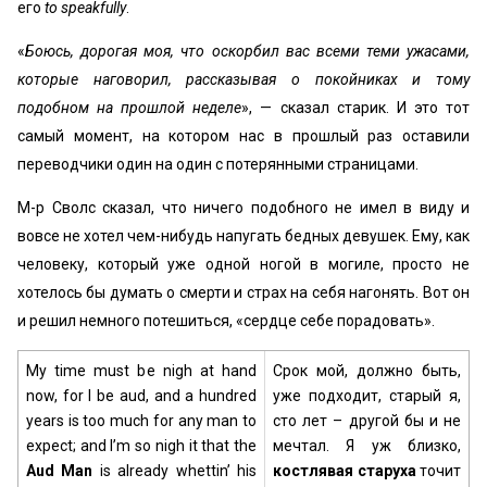
его
to speakfully
.
«
Боюсь, дорогая моя, что оскорбил вас всеми теми ужасами,
которые наговорил, рассказывая о покойниках и тому
подобном на прошлой неделе
», — сказал старик. И это тот
самый момент, на котором нас в прошлый раз оставили
переводчики один на один с потерянными страницами.
М-р Сволс сказал, что ничего подобного не имел в виду и
вовсе не хотел чем-нибудь напугать бедных девушек. Ему, как
человеку, который уже одной ногой в могиле, просто не
хотелось бы думать о смерти и страх на себя нагонять. Вот он
и решил немного потешиться, «сердце себе порадовать».
My time must be nigh at hand
Срок мой, должно быть,
now, for I be aud, and a hundred
уже подходит, старый я,
years is too much for any man to
сто лет – другой бы и не
expect; and I’m so nigh it that the
мечтал. Я уж близко,
Aud Man
is already whettin’ his
костлявая старуха
точит