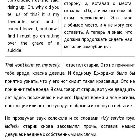
сторону и, вставая с места,
rising up, 'Oh, why did you
сказала: «Ох, зачем вы нам об
tell us of this? It is my
этом рассказали? Это мое
favourite seat, and I
любимое место, и я не могу его
cannot leave it, and now I
оставить. А теперь я знаю, что
find I must go on sitting
должна продолжать сидеть над
over the grave of a
могилой самоубийцы!»
suicide.
That won't harm ye, my pretty
, — ответил старик. Это не причинит
тебе вреда, красна девица. И бедному Джорджи было бы
приятно узнать, что у его ног сидит такая красавица. Это не
причинит тебе вреда. Я сам, говорит старик, вот уже двадцать
лет здесь посиживаю и ничего. Придет время и все могилы,
настоящие или нет, все упадут в обрыв и исчезнут в небытие.
Но прозвучал звук колокола и со словами «
My service toye,
ladies!»
старик снова заковылял прочь, оставив наших
девушек наедине с собственными мыслями.