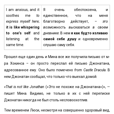
I am anxious, and it
Я очень обеспокоена, и
soothes me
to
единственное, что на меня
express myself here
;
благотворно действует, –
это
it is like whispering
возможность высказаться в своем
to one’s self
and
дневнике
. В нем
я как будто изливаю
listening at the
самой себе душу
и одновременно
same time.
слушаю саму себя.
Прошел еще один день и Мина все же получила письмо от м-
ра Хокинса – он просто переслал ей письмо Джонатана,
адресованное ему. Оно было помечено
from Castle Dracula
. В
нем Джонатан сообщал, что только что выехал домой.
«That is not like Jonathan
(«Это не похоже на Джонатана»)», —
пишет Мина. Видимо, не только в их с ней переписке
Джонатан никогда не был столь несловоохотлив.
Тем временем Люси, несмотря на совершенно здоровый вид,