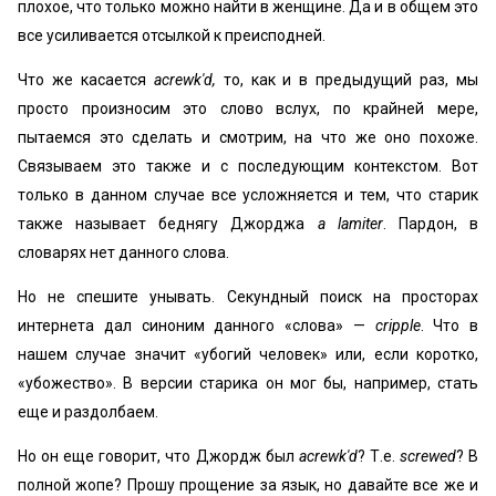
плохое, что только можно найти в женщине. Да и в общем это
все усиливается отсылкой к преисподней.
Что же касается
acrewk'd,
то, как и в предыдущий раз, мы
просто произносим это слово вслух, по крайней мере,
пытаемся это сделать и смотрим, на что же оно похоже.
Связываем это также и с последующим контекстом. Вот
только в данном случае все усложняется и тем, что старик
также называет беднягу Джорджа
a lamiter
. Пардон, в
словарях нет данного слова.
Но не спешите унывать. Секундный поиск на просторах
интернета дал синоним данного «слова» —
cripple
. Что в
нашем случае значит «убогий человек» или, если коротко,
«убожество». В версии старика он мог бы, например, стать
еще и раздолбаем.
Но он еще говорит, что Джордж был
acrewk'd
? Т.е.
screwed
? В
полной жопе? Прошу прощение за язык, но давайте все же и