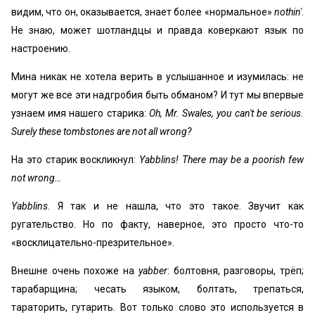
видим, что он, оказывается, знает более «нормальное»
nothin'
.
Не знаю, может шотландцы и правда коверкают язык по
настроению.
Мина никак не хотела верить в услышанное и изумилась: не
могут же все эти надгробия быть обманом? И тут мы впервые
узнаем имя нашего старика:
Oh, Mr. Swales, you can't be serious.
Surely these tombstones are not all wrong?
На это старик воскликнул:
Yabblins! There may be a poorish few
not wrong…
Yabblins
. Я так и не нашла, что это такое. Звучит как
ругательство. Но по факту, наверное, это просто что-то
«восклицательно-презрительное».
Внешне очень похоже на
yabber
: болтовня, разговоры, трёп;
тарабарщина; чесать языком, болтать, трепаться,
тараторить, гутарить. Вот только слово это используется в