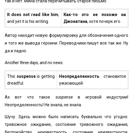
так и нет. Мина стала перечитывать старое письмо:
It does not read like him
,
Как-то это не похоже на
and yet it is his writing.
Джонатана
, хотя почерк его.
Автор находит новую формулировку для обозначения одного
и того же вывода героини. Переводчики пишут все так же. Ну
да и ладно.
Another three days, and no news
.
This
suspense
is getting
Неопределенность
становится
dreadful.
ужасающей.
Ах вот что такое
suspense
в игровой индустрии!
Неопределенность! Не знала, не знала.
Шучу. Здесь можно было написать буквально что угодно:
тревожное ожидание, состояние тревожного ожидания,
беспокойство, неизвестность, состояние неизвестности,