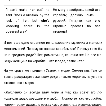
“I can’t make
her
out,” he
Не могу разобрать, какой это
said; “she’s a Russian, by the
корабль; должно быть –
look of
her
; but
she’s
русский. Глядите, как
его
knocking about in the
страшно бросает во все
queerest way."
стороны!
И вот еще одно странное использование мужских и женских
местоимений. Почему он назвал корабль
she
? Почему хотя бы
не в среднем роде? Нет, романтично, конечно же. Но все же.
Ведь женщина на корабле – это к беде, разве нет?
На ум сразу же пришел «
Старик и море
» Хемингуэя. Там он
также рассуждал о женском роде в языке моряков, но уже по
отношению к морю:
«
Мысленно он всегда звал море la mar, как зовут его по-
испански люди, которые его любят. Порою те, кто его любит,
говорят о нем дурно, но всегда как о женщине, в женском роде
».