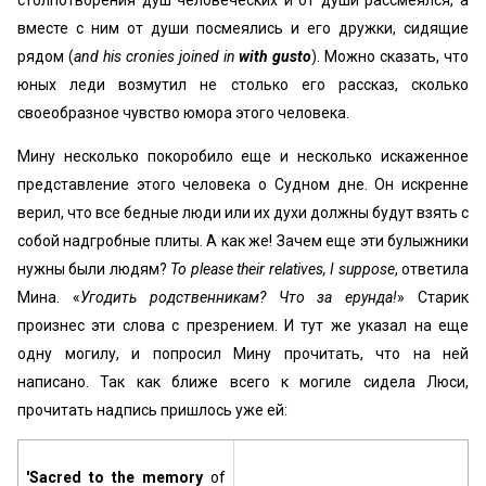
вместе с ним от души посмеялись и его дружки, сидящие
рядом (
and his cronies joined in
with gusto
). Можно сказать, что
юных леди возмутил не столько его рассказ, сколько
своеобразное чувство юмора этого человека.
Мину несколько покоробило еще и несколько искаженное
представление этого человека о Судном дне. Он искренне
верил, что все бедные люди или их духи должны будут взять с
собой надгробные плиты. А как же! Зачем еще эти булыжники
нужны были людям?
To please their relatives, I suppose
, ответила
Мина. «
Угодить родственникам? Что за ерунда!
» Старик
произнес эти слова с презрением. И тут же указал на еще
одну могилу, и попросил Мину прочитать, что на ней
написано. Так как ближе всего к могиле сидела Люси,
прочитать надпись пришлось уже ей:
'Sacred to the memory
of