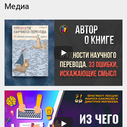
писать, каким должен быть сюжет, герои, 
Медиа
язык, образы и оформление. Но нет ни 
одной книги, которая бы рассказывала о 
самом главном — как придумать 
название! А ведь именно название, а 
вовсе не содержание, приносит книге 
успех! Кто думает иначе — пусть 
проведет простой эксперимент: спросит 
у кого угодно, какая книга более 
знаменита: про черта в городе или про 
джинна в деревне? Никто вам ничего 
вразумительного не скажет. Но если 
поставить вопрос иначе: какая книга 
более знаменита: «‎Мастер и Маргарита» 
или «...