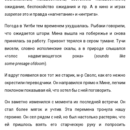
ожидание, беспокойство ожидания и пр. А в кино и играх
suspense
это и правда «нагнетание» и «интрига».
Погода в Уитби тем временем ухудшалась. Рыбаки говорили,
что ожидается шторм. Мина вышла на побережье и снова
принялась за работу. Горизонт терялся в сером тумане. Тучи
висели, словно исполинские скалы, а в природе слышался
«голос надвигающегося рока» (
sounds like
some presage ofdoom
).
И вдруг появился все тот же старик, м-р Сволс, как его нежно
окрестили переводчики. Он направился прямо к Мине, легким
поклоном показывая ей, что хотел бы с ней поговорить.
Он заметно изменился с момента их последней встречи. Он
стал более мягок и учтив. Эта перемена тронула нашу
героиню. Он сел рядом с ней, но был настолько растерян, что
ей пришлось взять его старческую руку и попросить