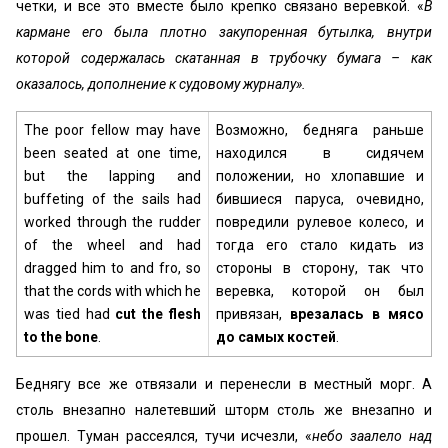
четки, и все это вместе было крепко связано веревкой. «
В
кармане его была плотно закупоренная бутылка, внутри
которой содержалась скатанная в трубочку бумага – как
оказалось, дополнение к судовому журналу».
The poor fellow may have
Возможно, бедняга раньше
been seated at one time,
находился в сидячем
but the lapping and
положении, но хлопавшие и
buffeting of the sails had
бившиеся паруса, очевидно,
worked through the rudder
повредили рулевое колесо, и
of the wheel and had
тогда его стало кидать из
dragged him to and fro, so
стороны в сторону, так что
that the cords with which he
веревка, которой он был
was tied had
cut the flesh
привязан,
врезалась в мясо
to the bone
.
до самых костей
.
Беднягу все же отвязали и перенесли в местный морг. А
столь внезапно налетевший шторм столь же внезапно и
прошел. Туман рассеялся, тучи исчезли, «
небо заалело над