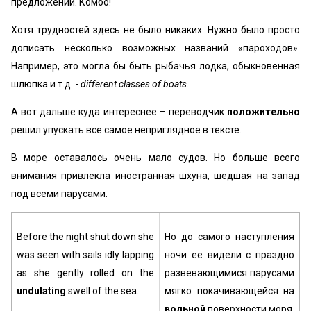
предложении. Комбо!
Хотя трудностей здесь не было никаких. Нужно было просто
дописать несколько возможных названий «пароходов».
Например, это могла бы быть рыбачья лодка, обыкновенная
шлюпка и т.д. -
different classes of boats.
А вот дальше куда интереснее – переводчик
положительно
решил упускать все самое неприглядное в тексте.
В море оставалось очень мало судов. Но больше всего
внимания привлекла иностранная шхуна, шедшая на запад
под всеми парусами.
Before the night shut down she
Но до самого наступления
was seen with sails idly lapping
ночи ее видели с праздно
as she gently rolled on the
развевающимися парусами
undulating
swell of the sea.
мягко покачивающейся на
вольной
поверхности моря.