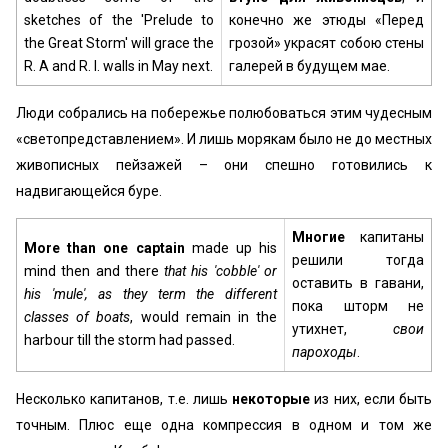
sketches of the 'Prelude to
конечно же этюды «Перед
the Great Storm' will grace the
грозой» украсят собою стены
R. A and R. I. walls in May next.
галерей в будущем мае.
Люди собрались на побережье полюбоваться этим чудесным
«светопредставлением». И лишь морякам было не до местных
живописных пейзажей – они спешно готовились к
надвигающейся буре.
Многие
капитаны
More than one captain
made up his
решили тогда
mind then and there
that his 'cobble' or
оставить в гавани,
his 'mule', as they term the different
пока шторм не
classes of boats
, would remain in the
утихнет,
свои
harbour till the storm had passed.
пароходы
.
Несколько капитанов, т.е. лишь
некоторые
из них, если быть
точным. Плюс еще одна компрессия в одном и том же