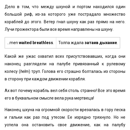
Дело в том, что между шхуной и портом находился один
большой риф, из-за которого уже пострадало множество
кораблей до этого. Ветер гнал шхуну как раз прямо на него.
Лучи прожектора были все время направлены на шхуну.
…men
waited breathless
.
Толпа ждала
затаив дыхание
.
Какой же ужас охватил всех присутствовавших, когда они
наконец разглядели на палубе привязанный к рулевому
колесу (
helm
) труп. Голова его страшно болталась из стороны
в сторону при каждом движении корабля.
Ах вот почему корабль вел себя столь странно! Все это время
его в буквальном смысле вела рука мертвеца!
Наконец шхуна на огромной скорости врезалась в гору песка
и гальки как раз под утесом. Ее изрядно тряхнуло. Но не
успела она остановить свое движение, как на палубу