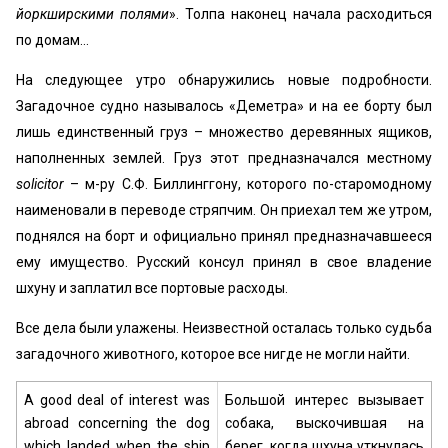
йоркширскими полями
». Толпа наконец начала расходиться
по домам…
На следующее утро обнаружились новые подробности.
Загадочное судно называлось «Деметра» и на ее борту был
лишь единственный груз – множество деревянных ящиков,
наполненных землей. Груз этот предназначался местному
solicitor
– м-ру С.Ф. Биллинггону, которого по-старомодному
наименовали в переводе стряпчим. Он приехал тем же утром,
поднялся на борт и официально принял предназначавшееся
ему имущество. Русский консул принял в свое владение
шхуну и заплатил все портовые расходы.
Все дела были улажены. Неизвестной осталась только судьба
загадочного животного, которое все нигде не могли найти.
A good deal of interest was
Большой интерес вызывает
abroad concerning the dog
собака, выскочившая на
which landed when the ship
берег, когда шхуна уткнулась