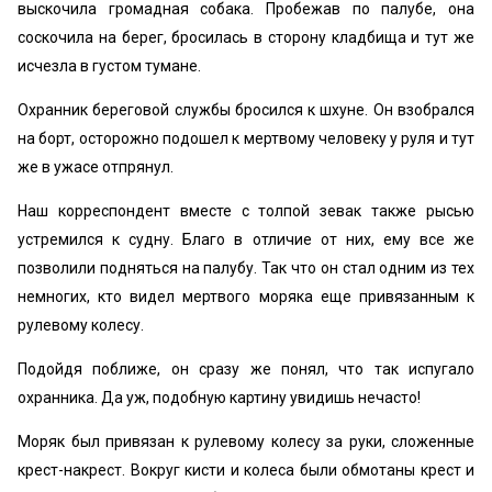
выскочила громадная собака. Пробежав по палубе, она
соскочила на берег, бросилась в сторону кладбища и тут же
исчезла в густом тумане.
Охранник береговой службы бросился к шхуне. Он взобрался
на борт, осторожно подошел к мертвому человеку у руля и тут
же в ужасе отпрянул.
Наш корреспондент вместе с толпой зевак также рысью
устремился к судну. Благо в отличие от них, ему все же
позволили подняться на палубу. Так что он стал одним из тех
немногих, кто видел мертвого моряка еще привязанным к
рулевому колесу.
Подойдя поближе, он сразу же понял, что так испугало
охранника. Да уж, подобную картину увидишь нечасто!
Моряк был привязан к рулевому колесу за руки, сложенные
крест-накрест. Вокруг кисти и колеса были обмотаны крест и