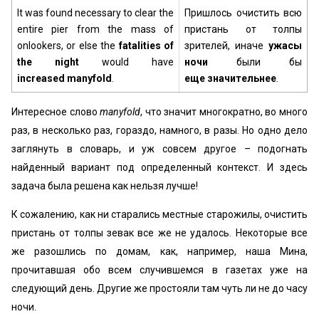
It was found necessary to clear the
Пришлось очистить всю
entire pier from the mass of
пристань от толпы
onlookers, or else the
fatalities
of
зрителей, иначе
ужасы
the night
would have
ночи
были бы
increased
manyfold
.
еще
значительнее
.
Интересное слово
manyfold
, что значит многократно, во много
раз, в несколько раз, гораздо, намного, в разы. Но одно дело
заглянуть в словарь, и уж совсем другое – подогнать
найденный вариант под определенный контекст. И здесь
задача была решена как нельзя лучше!
К сожалению, как ни старались местные старожилы, очистить
пристань от толпы зевак все же не удалось. Некоторые все
же разошлись по домам, как, например, наша Мина,
прочитавшая обо всем случившемся в газетах уже на
следующий день. Другие же простояли там чуть ли не до часу
ночи.