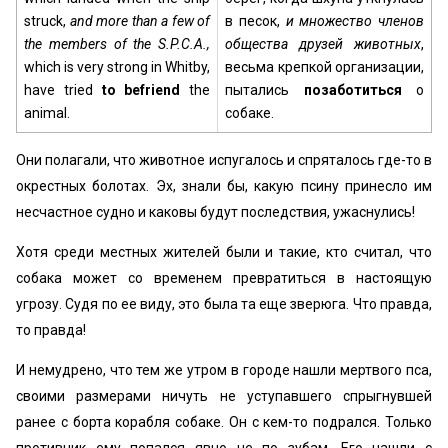
struck,
and more than a few of
в песок,
и множество членов
the members of the S.P.C.A.,
общества друзей животных
,
which is very strong in Whitby,
весьма крепкой организации,
have tried
to befriend
the
пытались
позаботиться
о
animal.
собаке.
Они полагали, что животное испугалось и спряталось где-то в
окрестных болотах. Эх, знали бы, какую псину принесло им
несчастное судно и каковы будут последствия, ужаснулись!
Хотя среди местных жителей были и такие, кто считал, что
собака может со временем превратиться в настоящую
угрозу. Судя по ее виду, это была та еще зверюга. Что правда,
то правда!
И немудрено, что тем же утром в городе нашли мертвого пса,
своими размерами ничуть не уступавшего спрыгнувшей
ранее с борта корабля собаке. Он с кем-то подрался. Только