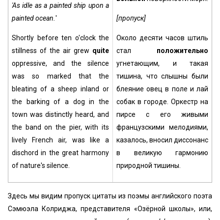
'As idle as a painted ship upon a
painted ocean.
'
[пропуск]
Shortly before ten o'clock the
Около десяти часов штиль
stillness of the air grew
quite
стал
положительно
oppressive, and the silence
угнетающим, и такая
was so marked that the
тишина, что слышны были
bleating of a sheep inland or
блеяние овец в поле и лай
the barking of a dog in the
собак в городе. Оркестр на
town was distinctly heard, and
пирсе с его живыми
the band on the pier, with its
французскими мелодиями,
lively French air, was like a
казалось, вносил диссонанс
dischord in the great harmony
в великую гармонию
of nature's silence.
природной тишины.
Здесь мы видим пропуск цитаты из поэмы английского поэта
Сэмюэла Колриджа, представителя «Озёрной школы», или,