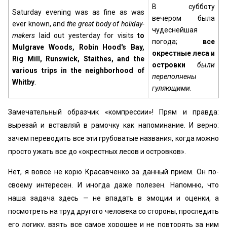
В субботу
Saturday evening was as fine as was
вечером была
ever known, and
the great body of holiday-
чудеснейшая
makers
laid out yesterday for visits
to
погода;
все
Mulgrave Woods, Robin Hood's Bay,
окрестные леса и
Rig Mill, Runswick, Staithes, and the
островки
были
various trips in the neighborhood of
переполнены
Whitby
.
гуляющими
.
Замечательный образчик «компрессии»! Прям и правда:
вырезай и вставляй в рамочку как напоминание. И верно:
зачем переводить все эти грубоватые названия, когда можно
просто ужать все до «окрестных лесов и островков».
Нет, я вовсе не корю Красавченко за данный прием. Он по-
своему интересен. И иногда даже полезен. Напомню, что
наша задача здесь — не впадать в эмоции и оценки, а
посмотреть на труд другого человека со стороны, проследить
его логику, взять все самое хорошее и не повторять за ним