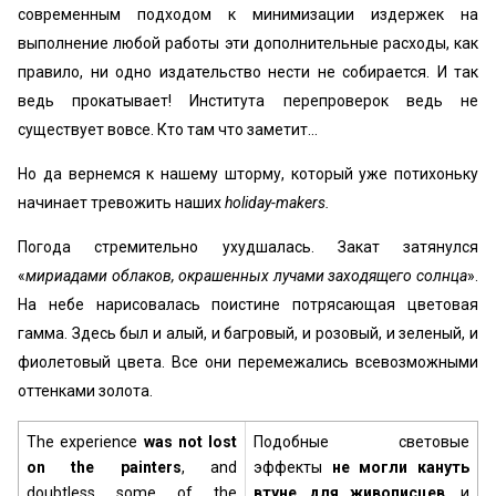
современным подходом к минимизации издержек на
выполнение любой работы эти дополнительные расходы, как
правило, ни одно издательство нести не собирается. И так
ведь прокатывает! Института перепроверок ведь не
существует вовсе. Кто там что заметит…
Но да вернемся к нашему шторму, который уже потихоньку
начинает тревожить наших
holiday-makers.
Погода стремительно ухудшалась. Закат затянулся
«
мириадами облаков, окрашенных лучами заходящего солнца
».
На небе нарисовалась поистине потрясающая цветовая
гамма. Здесь был и алый, и багровый, и розовый, и зеленый, и
фиолетовый цвета. Все они перемежались всевозможными
оттенками золота.
The experience
was not lost
Подобные световые
on
the painters
, and
эффекты
не могли кануть
doubtless some of the
втуне для живописцев
, и