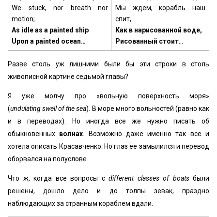
We stuck, nor breath nor
Мы ждем, корабль наш
motion;
спит,
As idle as a painted ship
Как в нарисованной воде,
Upon a painted ocean…
Рисованный стоит
…
Разве столь уж лишними были бы эти строки в столь
живописной картине седьмой главы?
Я уже молчу про «вольную поверхность моря»
(
undulating swell of the sea
). В море много вольностей (равно как
и в переводах). Но иногда все же нужно писать об
обыкновенных
волнах
. Возможно даже именно так все и
хотела описать Красавченко. Но глаз ее замылился и перевод
оборвался на полуслове.
Что ж, когда все вопросы с
different classes of boats
были
решены, дошло дело и до толпы зевак, праздно
наблюдающих за странным кораблем вдали.