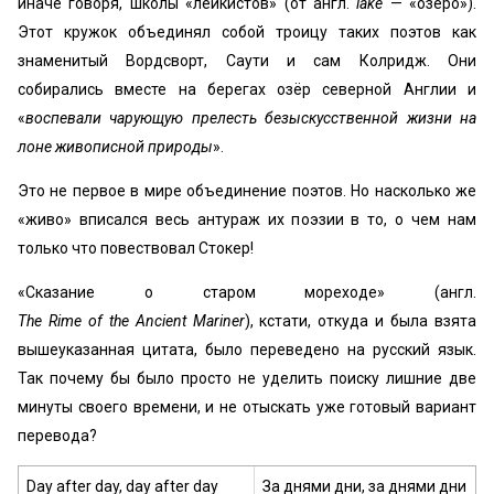
иначе говоря, школы «лейкистов» (от англ.
lake
— «озеро»).
Этот кружок объединял собой троицу таких поэтов как
знаменитый Вордсворт, Саути и сам Колридж. Они
собирались вместе на берегах озёр северной Англии и
«
воспевали чарующую прелесть безыскусственной жизни на
лоне живописной природы
».
Это не первое в мире объединение поэтов. Но насколько же
«живо» вписался весь антураж их поэзии в то, о чем нам
только что повествовал Стокер!
«Сказание о старом мореходе» (англ.
The Rime of the Ancient Mariner
), кстати, откуда и была взята
вышеуказанная цитата, было переведено на русский язык.
Так почему бы было просто не уделить поиску лишние две
минуты своего времени, и не отыскать уже готовый вариант
перевода?
Day after day, day after day
За днями дни, за днями дни