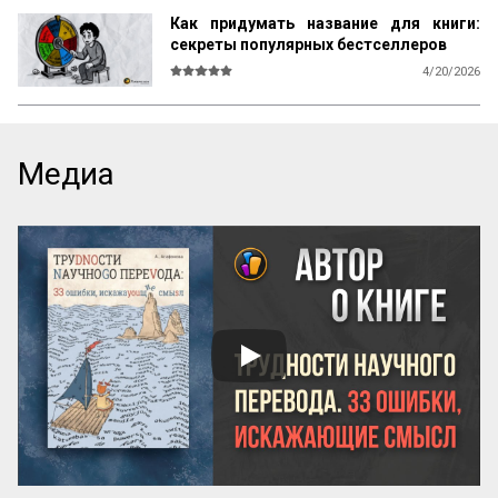
Как придумать название для книги:
секреты популярных бестселлеров
4/20/2026
В мире существует множество 
литературы, рассказывающей 
начинающим авторам о том, как и что 
писать, каким должен быть сюжет, герои, 
Медиа
язык, образы и оформление. Но нет ни 
одной книги, которая бы рассказывала о 
самом главном — как придумать 
название! А ведь именно название, а 
вовсе не содержание, приносит книге 
успех! Кто думает иначе — пусть 
проведет простой эксперимент: спросит 
у кого угодно, какая книга более 
знаменита: про черта в городе или про 
джинна в деревне? Никто вам ничего 
вразумительного не скажет. Но если 
поставить вопрос иначе: какая книга 
более знаменита: «‎Мастер и Маргарита» 
или «...