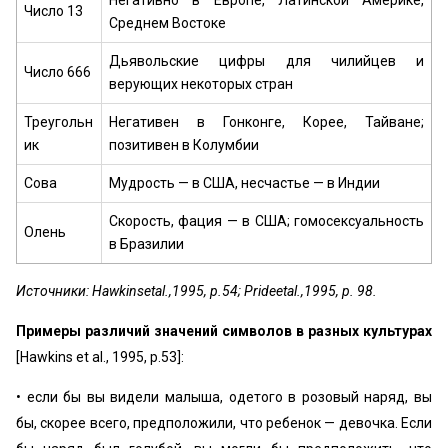
Негативно в Европе, Латинской Америке,
Число 13
Среднем Востоке
Дьявольские цифры для чилийцев и
Число 666
верующих некоторых стран
Треугольн
Негативен в Гонконге, Корее, Тайване;
ик
позитивен в Колумбии
Сова
Мудрость — в США, несчастье — в Индии
Скорость, фация — в США; гомосексуальность
Олень
в Бразилии
Источники: Hawkinsetal.,1995, p.54; Prideetal.,1995, p. 98.
Примеры различий значений символов в разных культурах
[Hawkins et al., 1995, p.53]:
• если бы вы видели малыша, одетого в розовый наряд, вы
бы, скорее всего, предположили, что ребенок — девочка. Если