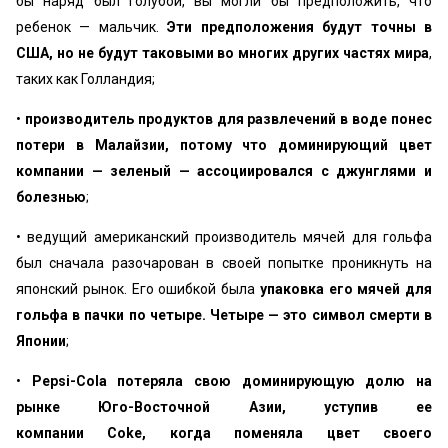
бы наряд был голубой, вы могли бы предположить, что
ребенок — мальчик.
Эти предположения будут точны в
США, но не будут таковыми во многих других частях мира
,
таких как Голландия;
•
производитель продуктов для развлечений в воде понес
поте­ри в Малайзии, потому что доминирующий цвет
компании — зеле­ный — ассоциировался с джунглями и
болезнью
;
• ведущий американский производитель мячей для гольфа
был сначала разочарован в своей попытке проникнуть на
японский ры­нок. Его ошибкой была
упаковка его мячей для
гольфа в пачки по четыре. Четыре — это символ смерти в
Японии
;
•
Pepsi-Cola потеряла свою доминирующую долю на
рынке Юго-Восточной Азии, уступив ее
компании Coke, когда поменяла цвет своего