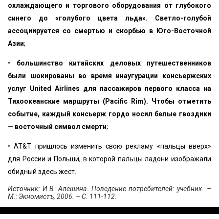
охлаждающего и торгового оборудования от глубокого
синего до «голубого цвета льда». Светло-голубой
ассоциируется со смертью и скорбью в Юго-Восточной
Азии
;
•
большинство китайских деловых путешественников
были шо­кированы во время инаугурации консьержских
услуг United Airlines для пассажиров первого класса на
Тихоокеанские маршруты (Pacific Rim). Чтобы отметить
событие, каждый консьерж гордо носил белые гвоздики
— восточный символ смерти
;
• AT&T пришлось изменить свою рекламу «пальцы вверх»
для России и Польши, в которой пальцы ладони изображали
обидный здесь жест.
Источник: И.В. Алешина. Поведение потребителей: учебник. –
М.: Экномистъ, 2006. – С. 111-112.