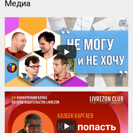
Медиа
язык, образы и оформление. Но нет ни 
одной книги, которая бы рассказывала о 
самом главном — как придумать 
название! А ведь именно название, а 
вовсе не содержание, приносит книге 
успех! Кто думает иначе — пусть 
проведет простой эксперимент: спросит 
у кого угодно, какая книга более 
знаменита: про черта в городе или про 
джинна в деревне? Никто вам ничего 
вразумительного не скажет. Но если 
поставить вопрос иначе: какая книга 
более знаменита: «‎Мастер и Маргарита» 
или «...