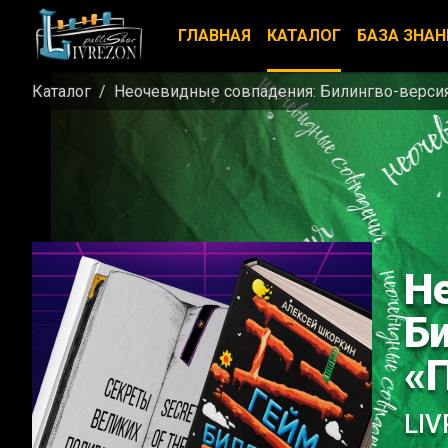
ГЛАВНАЯ
КАТАЛОГ
БАЗА ЗНАН
Каталог
Неочевидные совпадения: Билингво-версия
Н
Б
«
LI