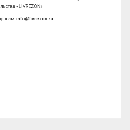
ельства «LIVREZON».
просам:
info@livrezon.ru