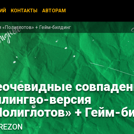
ИЙ
КОНТАКТЫ
АВТОРАМ
 «Полиглотов» + Гейм-билдинг
еочевидные совпаден
илингво-версия
Полиглотов» + Гейм-б
VREZON