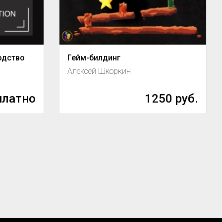
одство
Гейм-билдинг
Алексей Шкоркин
платно
1250 руб.