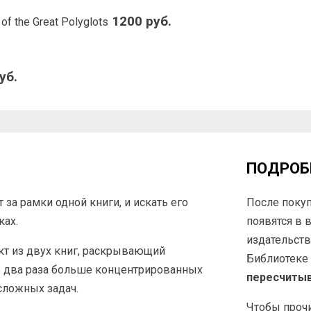
1200 руб.
f the Great Polyglots
уб.
ПОДРОБ
а рамки одной книги, и искать его
После покуп
ках.
появятся в 
издательств
кт из двух книг, раскрывающий
Библиотеке
в два раза больше концентрированных
пересчиты
сложных задач.
Чтобы прочи