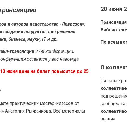
20 июня 2
-трансляцию
Трансляция
ров и авторов издательства «Ливрезон»,
Библиотеке
и создания продуктов для решения
и, бизнеса, науки, IT и др.
По всем во
лайн-трансляции
37-й конференции,
конференции останется у вас навсегда.
О коллек
13 июня цена на билет повысится до 25
Сильные раз
коллектив
*
под решени
мате практических мастер-классов от
сообщество 
он» Анатолия Рыжачкова. Все материалы
коллективо
знания.