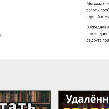
Мы создаем
работы соо
единой тема
В ежедневн
новые данны
у
от друга по