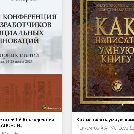
статей I-й Конференции
Как написать умную кни
 «АПОРОН»
Рыжачков А.А., Матвеев Д.
АПОРОН»