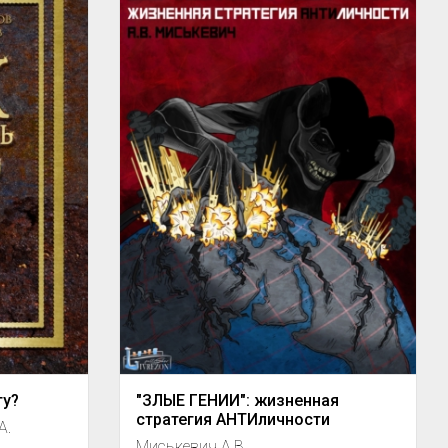
гу?
"ЗЛЫЕ ГЕНИИ": жизненная
стратегия АНТИличности
А.
Миськевич А.В.