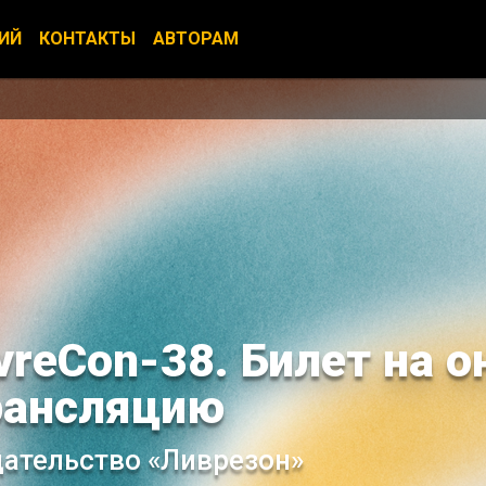
ИЙ
КОНТАКТЫ
АВТОРАМ
vreCon-38. Билет на о
рансляцию
ательство «Ливрезон»