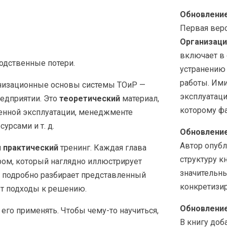
Обновление 
Первая верс
Организаци
включает в 
водственные потери.
устранению
работы. Ими
ганизационные основы системы ТОиР —
эксплуатац
редприятии. Это
теоретический
материал,
которому фа
енной эксплуатации, менеджменте
урсами и т. д.
Обновление 
Автор опуб
й
практический
тренинг. Каждая глава
структуру кн
ом, который наглядно иллюстрирует
значительн
р подробно разбирает представленный
конкретизи
ет подходы к решению.
Обновление 
 его применять. Чтобы чему-то научиться,
В книгу доб