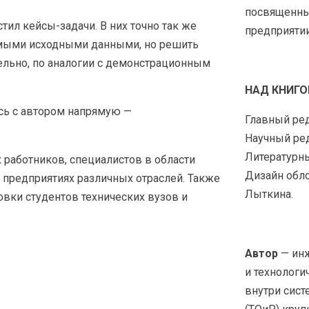
посвященны
ил кейсы-задачи. В них точно так же
предприятии
имыми исходными данными, но решить
ельно, по аналогии с демонстрационным
НАД КНИГО
сь с автором напрямую —
Главный ред
Научный ред
Литературны
 работников, специалистов в области
Дизайн обло
предприятиях различных отраслей. Также
Лыткина.
овки студентов технических вузов и
Автор
— ин
и технологи
внутри сист