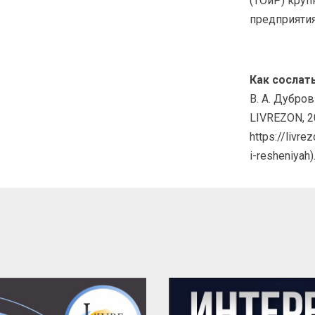
(ТОиР) кру
предприятия
Как сослать
В. А. Дубро
LIVREZON, 20
https://livr
i-resheniyah