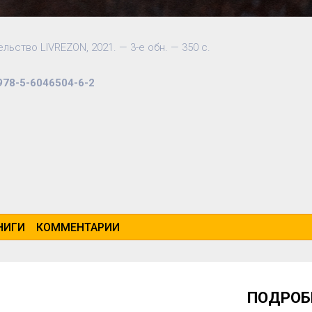
льство LIVREZON, 2021. — 3-е обн. — 350 с.
978-5-6046504-6-2
НИГИ
КОММЕНТАРИИ
ПОДРОБ