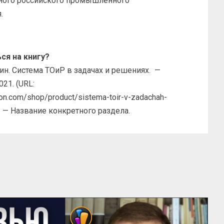
пного российского промышленного
.
ся на книгу?
вин. Система ТОиР в задачах и решениях. —
21. (URL:
ezon.com/shop/product/sistema-toir-v-zadachah-
). — Название конкретного раздела.