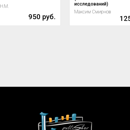
исследований)
Н.М.
Максим Смирнов
950 руб.
125