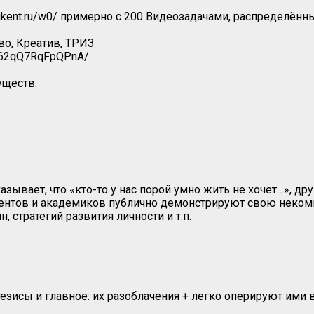
vikent.ru/w0/ примерно с 200 Видеозадачами, распределё
тво, Креатив, ТРИЗ
qP62qQ7RqFpQPnA/
уществ.
зывает, что «кто-то у нас порой умно жить не хочет…», дру
ндентов и академиков публично демонстрируют свою неком
 стратегий развития личности и т.п.
исы и главное: их разоблачения + легко оперируют ими 