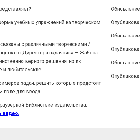
представляет?
Обновлени
форма учебных упражнений на творческом
Опубликов
Обновлени
, связаны с различными творческими /
Опубликов
опроса
от Директора задачника — Жабёна
нственно верного решения, но их
Обновлени
е и любительские.
Опубликов
римеров задач, решить которые предстоит
м поле для ввода.
раузерной Библиотеке издательства.
ь видео.