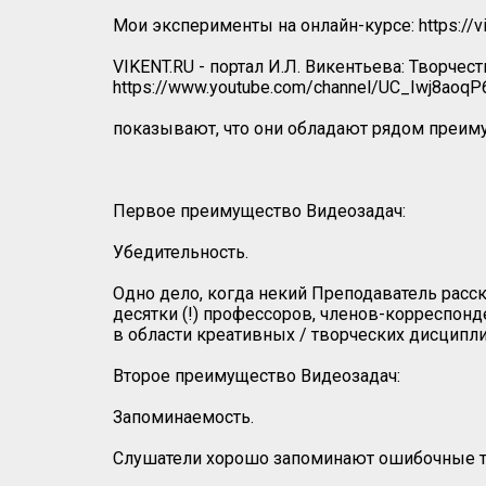
Мои эксперименты на онлайн-курсе: https://
VIKENT.RU - портал И.Л. Викентьева: Творчес
https://www.youtube.com/channel/UC_Iwj8ao
показывают, что они обладают рядом преим
Первое преимущество Видеозадач:
Убедительность.
Одно дело, когда некий Преподаватель расска
десятки (!) профессоров, членов-корреспо
в области креативных / творческих дисциплин,
Второе преимущество Видеозадач:
Запоминаемость.
Слушатели хорошо запоминают ошибочные тез