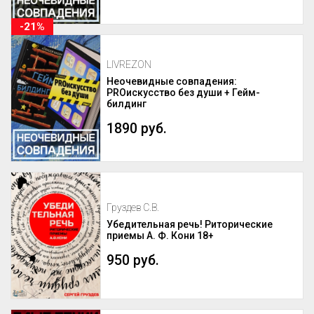
-21%
LIVREZON
Неочевидные совпадения:
PROискусство без души + Гейм-
билдинг
1890 руб.
Груздев С.В.
Убедительная речь! Риторические
приемы А. Ф. Кони 18+
950 руб.